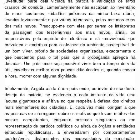
juventude, parte dela viciada na prática e validação de erros
crassos de conduta. Lamentavelmente não escapam ao inventário
de maus costumes, cidadãos próximos da minha faixa etária,
levados levianamente e por vários interesses, pelos mesmos erros
dos mais novos. Preocupo-me com eles por serem os intérpretes
da passagem dos testemunhos aos mais novos, afinal, os
responsáveis pelo espírito de tolerância e sã convivência que
prevaleça e contribua para o alcance do ambiente susceptível de
um bom viver, próprio de sociedades organizadas, exactamente o
que buscamos para o tal país que a propaganda apregoa há
décadas. Um país onde seja possível viver bem o tempo de vida
útil, envelhecer melhor com poucas dificuldades e, quando chegar
a hora, morrer com alguma dignidade.
Infelizmente, Angola ainda é um país onde, ao invés do manifesto
desejo da maioria, se evidencia a cada instante da vida uma
lacuna gigantesca e aflitiva no que respeita à defesa dos direitos
mais elementares dos cidadãos. E, cada vez mais, obrigam a que
as pessoas se interroguem sobre os motivos que levam muitos dos
nossos compatriotas, enquanto pessoas singulares ou em
representação de partidos políticos ou ainda de órgãos e entidades
estaduais republicanas, a enveredarem por comportamentos
condenáveis, distanciados das necessidades da população,