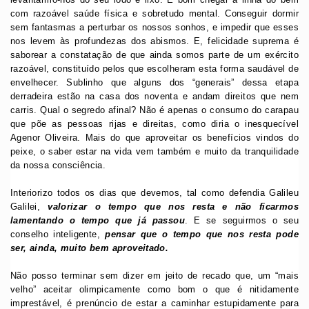
com razoável saúde física e sobretudo mental. Conseguir dormir
sem fantasmas a perturbar os nossos sonhos, e impedir que esses
nos levem às profundezas dos abismos. E, felicidade suprema é
saborear a constatação de que ainda somos parte de um exército
razoável, constituído pelos que escolheram esta forma saudável de
envelhecer. Sublinho que alguns dos “generais” dessa etapa
derradeira estão na casa dos noventa e andam direitos que nem
carris. Qual o segredo afinal? Não é apenas o consumo do carapau
que põe as pessoas rijas e direitas, como diria o inesquecível
Agenor Oliveira. Mais do que aproveitar os benefícios vindos do
peixe, o saber estar na vida vem também e muito da tranquilidade
da nossa consciência.
Interiorizo todos os dias que devemos, tal como defendia Galileu
Galilei,
valorizar o tempo que nos resta e não ficarmos
lamentando o tempo que já passou
. E se seguirmos o seu
conselho inteligente,
pensar que o tempo que nos resta pode
ser, ainda, muito bem aproveitado.
Não posso terminar sem dizer em jeito de recado que, um “mais
velho” aceitar olimpicamente como bom o que é nitidamente
imprestável, é prenúncio de estar a caminhar estupidamente para