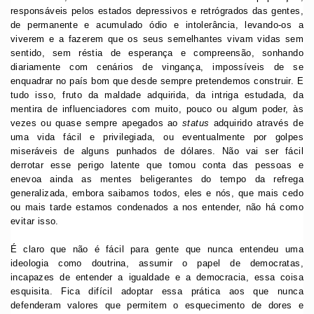
responsáveis pelos estados depressivos e retrógrados das gentes,
de permanente e acumulado ódio e intolerância, levando-os a
viverem e a fazerem que os seus semelhantes vivam vidas sem
sentido, sem réstia de esperança e compreensão, sonhando
diariamente com cenários de vingança, impossíveis de se
enquadrar no país bom que desde sempre pretendemos construir. E
tudo isso, fruto da maldade adquirida, da intriga estudada, da
mentira de influenciadores com muito, pouco ou algum poder, às
vezes ou quase sempre apegados ao
status
adquirido através de
uma vida fácil e privilegiada, ou eventualmente por golpes
miseráveis de alguns punhados de dólares. Não vai ser fácil
derrotar esse perigo latente que tomou conta das pessoas e
enevoa ainda as mentes beligerantes do tempo da refrega
generalizada, embora saibamos todos, eles e nós, que mais cedo
ou mais tarde estamos condenados a nos entender, não há como
evitar isso.
É claro que não é fácil para gente que nunca entendeu uma
ideologia como doutrina, assumir o papel de democratas,
incapazes de entender a igualdade e a democracia, essa coisa
esquisita. Fica difícil adoptar essa prática aos que nunca
defenderam valores que permitem o esquecimento de dores e