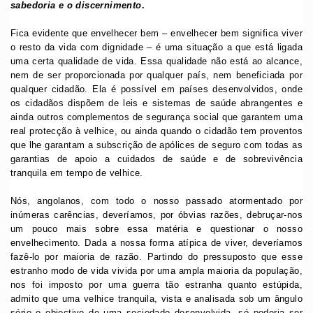
sabedoria e o discernimento
.
Fica evidente que envelhecer bem – envelhecer bem significa viver
o resto da vida com dignidade – é uma situação a que está ligada
uma certa qualidade de vida. Essa qualidade não está ao alcance,
nem de ser proporcionada por qualquer país, nem beneficiada por
qualquer cidadão. Ela é possível em países desenvolvidos, onde
os cidadãos dispõem de leis e sistemas de saúde abrangentes e
ainda outros complementos de segurança social que garantem uma
real protecção à velhice, ou ainda quando o cidadão tem proventos
que lhe garantam a subscrição de apólices de seguro com todas as
garantias de apoio a cuidados de saúde e de sobrevivência
tranquila em tempo de velhice.
Nós, angolanos, com todo o nosso passado atormentado por
inúmeras carências, deveríamos, por óbvias razões, debruçar-nos
um pouco mais sobre essa matéria e questionar o nosso
envelhecimento. Dada a nossa forma atípica de viver, deveríamos
fazê-lo por maioria de razão. Partindo do pressuposto que esse
estranho modo de vida vivida por uma ampla maioria da população,
nos foi imposto por uma guerra tão estranha quanto estúpida,
admito que uma velhice tranquila, vista e analisada sob um ângulo
sério e objectivo de uma sociedade desenvolvida, só poderia ser