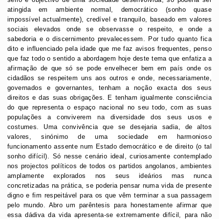
atingida em ambiente normal, democrático (sonho quase
impossível actualmente), credível e tranquilo, baseado em valores
sociais elevados onde se observasse o respeito, e onde a
sabedoria e o discernimento prevalecessem. Por tudo quanto fica
dito e influenciado pela idade que me faz avisos frequentes, penso
que faz todo o sentido a abordagem hoje deste tema que enfatiza a
afirmação de que só se pode envelhecer bem em país onde os
cidadãos se respeitem uns aos outros e onde, necessariamente,
governados e governantes, tenham a noção exacta dos seus
direitos e das suas obrigações. E tenham igualmente consciência
do que representa o espaço nacional no seu todo, com as suas
populações a conviverem na diversidade dos seus usos e
costumes. Uma convivência que se desejaria sadia, de altos
valores, sinónimo de uma sociedade em harmonioso
funcionamento assente num Estado democrático e de direito (o tal
sonho difícil). Só nesse cenário ideal, curiosamente contemplado
nos projectos políticos de todos os partidos angolanos, ambientes
amplamente explorados nos seus ideários mas nunca
concretizadas na prática, se poderia pensar numa vida de presente
digno e fim respeitável para os que vêm terminar a sua passagem
pelo mundo. Abro um parêntesis para honestamente afirmar que
essa dádiva da vida apresenta-se extremamente difícil, para não