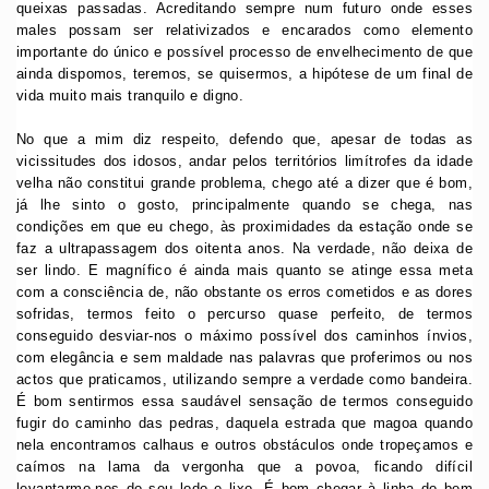
queixas passadas. Acreditando sempre num futuro onde esses
males possam ser relativizados e encarados como elemento
importante do único e possível processo de envelhecimento de que
ainda dispomos, teremos, se quisermos, a hipótese de um final de
vida muito mais tranquilo e digno.
No que a mim diz respeito, defendo que, apesar de todas as
vicissitudes dos idosos, andar pelos territórios limítrofes da idade
velha não constitui grande problema, chego até a dizer que é bom,
já lhe sinto o gosto, principalmente quando se chega, nas
condições em que eu chego, às proximidades da estação onde se
faz a ultrapassagem dos oitenta anos. Na verdade, não deixa de
ser lindo. E magnífico é ainda mais quanto se atinge essa meta
com a consciência de, não obstante os erros cometidos e as dores
sofridas, termos feito o percurso quase perfeito, de termos
conseguido desviar-nos o máximo possível dos caminhos ínvios,
com elegância e sem maldade nas palavras que proferimos ou nos
actos que praticamos, utilizando sempre a verdade como bandeira.
É bom sentirmos essa saudável sensação de termos conseguido
fugir do caminho das pedras, daquela estrada que magoa quando
nela encontramos calhaus e outros obstáculos onde tropeçamos e
caímos na lama da vergonha que a povoa, ficando difícil
levantarmo-nos do seu lodo e lixo. É bom chegar à linha do bem