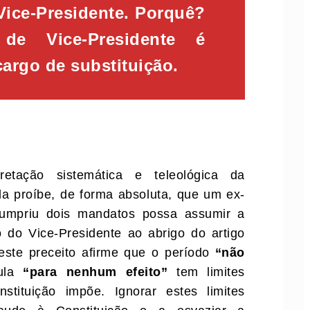
Vice-Presidente. Porquê?
de Vice-Presidente é
argo de substituição.
etação sistemática e teleológica da
la proíbe, de forma absoluta, que um ex-
cumpriu dois mandatos possa assumir a
o do Vice-Presidente ao abrigo do artigo
este preceito afirme que o período
“não
sula
“para nenhum efeito”
tem limites
stituição impõe. Ignorar estes limites