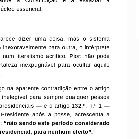
raude à Constituição e a esvaziar a
núcleo essencial.
parece dizer uma coisa, mas o sistema
 inexoravelmente para outra, o intérprete
 num literalismo acrítico. Pior: não pode
rtaleza inexpugnável para ocultar aquilo
.
o na aparente contradição entre o artigo
inelegível para sempre qualquer pessoa
residenciais — e o artigo 132.º, n.º 1 —
o Presidente após a posse, acrescenta a
a:
“não sendo este período considerado
sidencial, para nenhum efeito”.