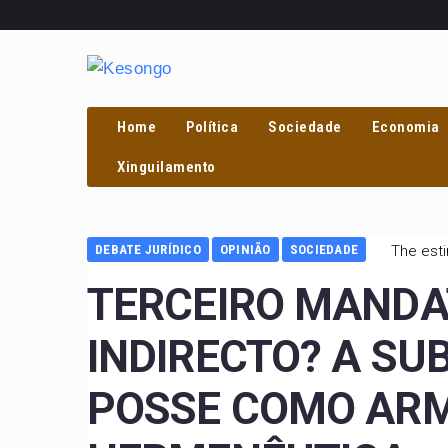
Home
Política
Sociedade
Economia
Xinguilamento
DEBATE JURÍDICO
OPINIÃO
SOCIEDADE
The esti
TERCEIRO MANDA
INDIRECTO? A SU
POSSE COMO AR