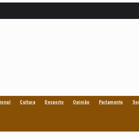
ional
Cultura
Desporto
Opinião
Parlamento
So