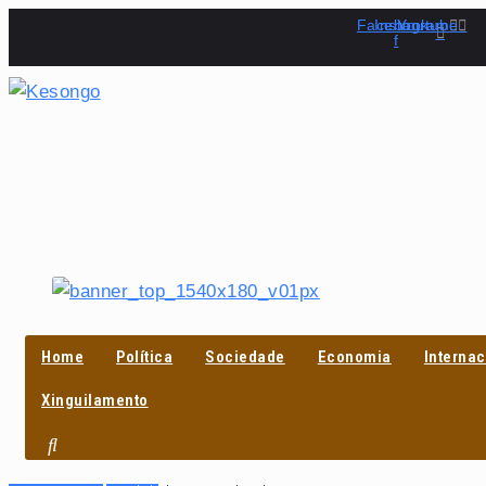
Skip
Facebook-
Instagram
Youtube
f
to
content
PROCURAR
Home
Política
Sociedade
Economia
Internac
Xinguilamento