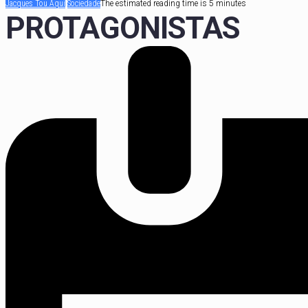
Jacques Tou Aqui
Sociedade
The estimated reading time is 5 minutes
PROTAGONISTAS