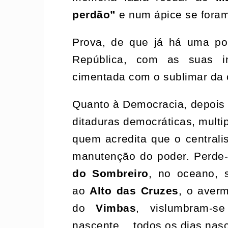
perdão”
e num ápice se for
Prova, de que já há uma pol
República, com as suas in
cimentada com o sublimar da 
Quanto à Democracia, depois
ditaduras democráticas, multi
quem acredita que o central
manutenção do poder. Perde
do Sombreiro
, no oceano, 
ao
Alto das Cruzes
, o averm
do
Vimbas
, vislumbram-s
nascente… todos os dias nas