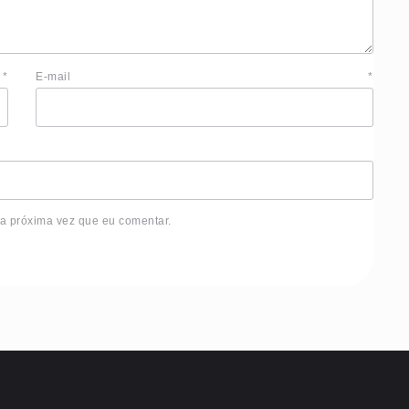
e
*
E-mail
*
 a próxima vez que eu comentar.