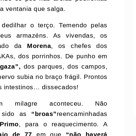
ia ventania que salga.
dedilhar o terço. Temendo pelas
 seus armazéns. As vivendas, os
lado da
Morena
, os chefes dos
 AKAs, dos porrinhos. De punho em
gaza”,
dos parques, dos campos,
rvo subia no braço frágil. Prontos
us intestinos… dissecados!
 milagre aconteceu. Não
 sido as
“broas”
reencaminhadas
Primo
, para o reaquecimento. A
aio de 77
em que
“não haverá