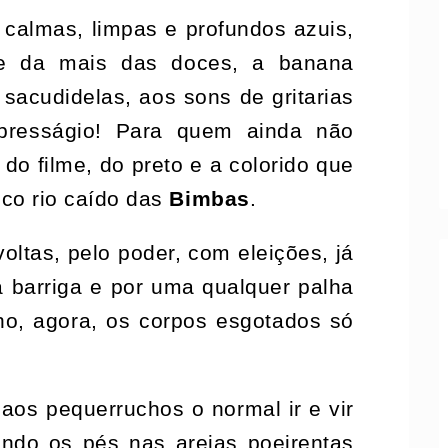
s calmas, limpas e profundos azuis,
 e da mais das doces, a banana
 sacudidelas, aos sons de gritarias
 presságio! Para quem ainda não
 do filme, do preto e a colorido que
eco rio caído das
Bimbas
.
oltas, pelo poder, com eleições, já
 barriga e por uma qualquer palha
o, agora, os corpos esgotados só
aos pequerruchos o normal ir e vir
ndo os pés nas areias poeirentas