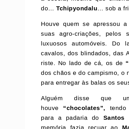
do…
Tchipyondalu
… sob a fr
Houve quem se apressou a 
suas agro-criações, pelos
luxuosos automóveis. Do 
cavalos, dos blindados, das
riste. No lado de cá, os de
“
dos chãos e do campismo, o ne
para entregar às balas os se
Alguém disse que um
houve
“chocolates”,
tendo
para a padaria do
Santos 
memória fazia recuar ao
M