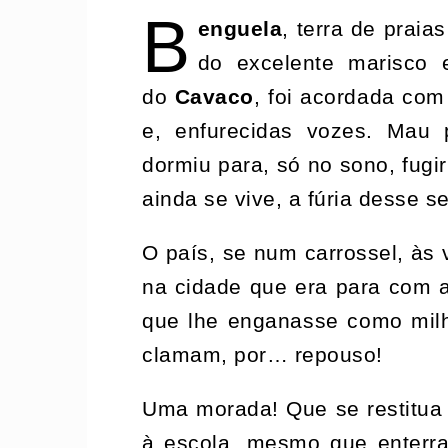
B
enguela
, terra de praia
do excelente marisco
do
Cavaco
, foi acordada com
e, enfurecidas vozes. Mau
dormiu para, só no sono, fugir
ainda se vive, a fúria desse s
O país, se num carrossel, às v
na cidade que era para com a
que lhe enganasse como milh
clamam, por… repouso!
Uma morada! Que se restitua 
à escola, mesmo que enterra