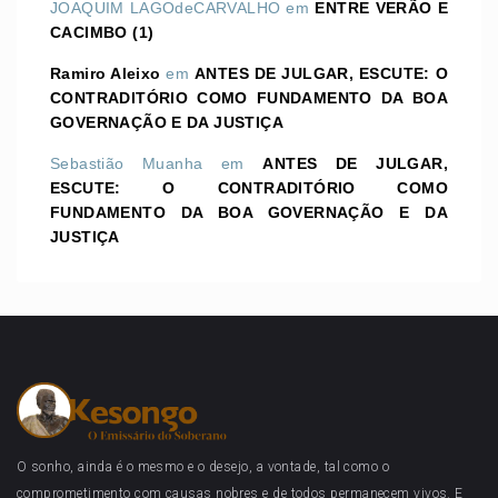
JOAQUIM LAGOdeCARVALHO
em
ENTRE VERÃO E
CACIMBO (1)
Ramiro Aleixo
em
ANTES DE JULGAR, ESCUTE: O
CONTRADITÓRIO COMO FUNDAMENTO DA BOA
GOVERNAÇÃO E DA JUSTIÇA
Sebastião Muanha
em
ANTES DE JULGAR,
ESCUTE: O CONTRADITÓRIO COMO
FUNDAMENTO DA BOA GOVERNAÇÃO E DA
JUSTIÇA
O sonho, ainda é o mesmo e o desejo, a vontade, tal como o
comprometimento com causas nobres e de todos permanecem vivos. E