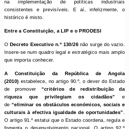
na implementação de políticas industriais
consistentes e previsíveis. E aí, infelizmente, o
histórico é misto.
E
ntre a Constituição, a LIP e o PRODESI
O
Decreto
Executivo
n.º 130/26
não surge do vazio.
Insere-se num quadro legal e estratégico mais amplo
que importa conhecer.
A Constituição da República de Angola
(2010)
estabelece, no artigo 90.º, o dever do Estado
de promover
“critérios de redistribuição da
riqueza que privilegiam os cidadãos”
e
de
“eliminar os obstáculos económicos, sociais e
culturais à efectiva igualdade de oportunidades”
.
O artigo 91.º estatui que o Estado coordena, regula e
fomenta o desenvolvimento nacional. O artigo 92.º