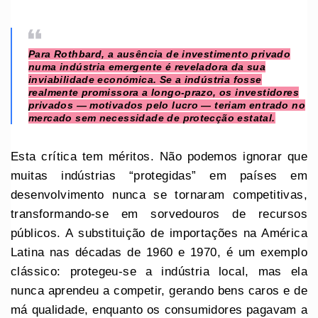
Para
Rothbard
, a ausência de investimento privado
numa indústria emergente é reveladora da sua
inviabilidade económica. Se a indústria fosse
realmente promissora a longo-prazo, os investidores
privados — motivados pelo lucro — teriam entrado no
mercado sem necessidade de protecção estatal.
Esta crítica tem méritos. Não podemos ignorar que
muitas indústrias “protegidas” em países em
desenvolvimento nunca se tornaram competitivas,
transformando-se em sorvedouros de recursos
públicos. A substituição de importações na América
Latina nas décadas de 1960 e 1970, é um exemplo
clássico: protegeu-se a indústria local, mas ela
nunca aprendeu a competir, gerando bens caros e de
má qualidade, enquanto os consumidores pagavam a