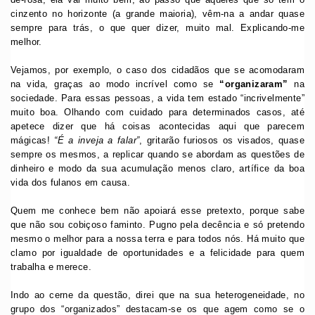
cinzento no horizonte (a grande maioria), vêm-na a andar quase
sempre para trás, o que quer dizer, muito mal. Explicando-me
melhor.
Vejamos, por exemplo, o caso dos cidadãos que se acomodaram
na vida, graças ao modo incrível como se
“organizaram”
na
sociedade. Para essas pessoas, a vida tem estado “incrivelmente”
muito boa. Olhando com cuidado para determinados casos, até
apetece dizer que há coisas acontecidas aqui que parecem
mágicas!
“É a inveja a falar”
, gritarão furiosos os visados, quase
sempre os mesmos, a replicar quando se abordam as questões de
dinheiro e modo da sua acumulação menos claro, artífice da boa
vida dos fulanos em causa.
Quem me conhece bem não apoiará esse pretexto, porque sabe
que não sou cobiçoso faminto. Pugno pela decência e só pretendo
mesmo o melhor para a nossa terra e para todos nós. Há muito que
clamo por igualdade de oportunidades e a felicidade para quem
trabalha e merece.
Indo ao cerne da questão, direi que na sua heterogeneidade, no
grupo dos “organizados” destacam-se os que agem como se o