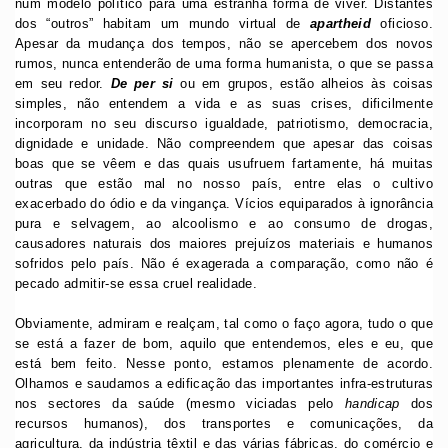
num modelo político para uma estranha forma de viver. Distantes
dos “outros” habitam um mundo virtual de
apartheid
oficioso.
Apesar da mudança dos tempos, não se apercebem dos novos
rumos, nunca entenderão de uma forma humanista, o que se passa
em seu redor.
De per si
ou em grupos, estão alheios às coisas
simples, não entendem a vida e as suas crises, dificilmente
incorporam no seu discurso igualdade, patriotismo, democracia,
dignidade e unidade. Não compreendem que apesar das coisas
boas que se vêem e das quais usufruem fartamente, há muitas
outras que estão mal no nosso país, entre elas o cultivo
exacerbado do ódio e da vingança. Vícios equiparados à ignorância
pura e selvagem, ao alcoolismo e ao consumo de drogas,
causadores naturais dos maiores prejuízos materiais e humanos
sofridos pelo país. Não é exagerada a comparação, como não é
pecado admitir-se essa cruel realidade.
Obviamente, admiram e realçam, tal como o faço agora, tudo o que
se está a fazer de bom, aquilo que entendemos, eles e eu, que
está bem feito. Nesse ponto, estamos plenamente de acordo.
Olhamos e saudamos a edificação das importantes infra-estruturas
nos sectores da saúde (mesmo viciadas pelo
handicap
dos
recursos humanos), dos transportes e comunicações, da
agricultura, da indústria têxtil e das várias fábricas, do comércio e