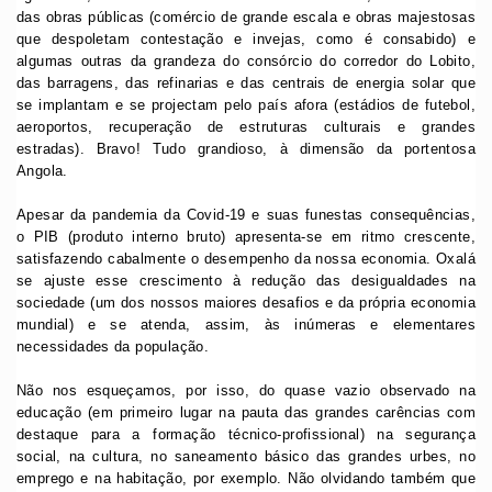
das obras públicas (comércio de grande escala e obras majestosas
que despoletam contestação e invejas, como é consabido) e
algumas outras da grandeza do consórcio do corredor do Lobito,
das barragens, das refinarias e das centrais de energia solar que
se implantam e se projectam pelo país afora (estádios de futebol,
aeroportos, recuperação de estruturas culturais e grandes
estradas). Bravo! Tudo grandioso, à dimensão da portentosa
Angola.
Apesar da pandemia da Covid-19 e suas funestas consequências,
o PIB (produto interno bruto) apresenta-se em ritmo crescente,
satisfazendo cabalmente o desempenho da nossa economia. Oxalá
se ajuste esse crescimento à redução das desigualdades na
sociedade (um dos nossos maiores desafios e da própria economia
mundial) e se atenda, assim, às inúmeras e elementares
necessidades da população.
Não nos esqueçamos, por isso, do quase vazio observado na
educação (em primeiro lugar na pauta das grandes carências com
destaque para a formação técnico-profissional) na segurança
social, na cultura, no saneamento básico das grandes urbes, no
emprego e na habitação, por exemplo. Não olvidando também que