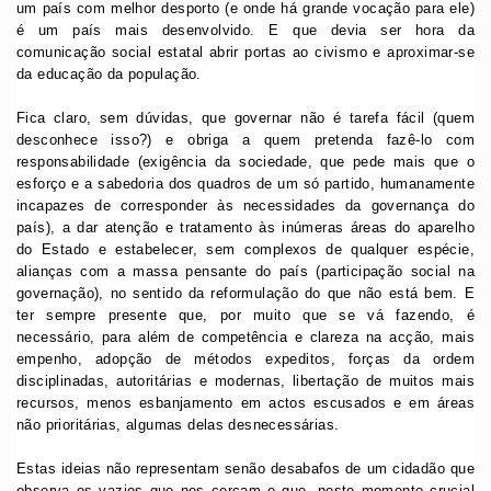
um país com melhor desporto (e onde há grande vocação para ele)
é um país mais desenvolvido. E que devia ser hora da
comunicação social estatal abrir portas ao civismo e aproximar-se
da educação da população.
Fica claro, sem dúvidas, que governar não é tarefa fácil (quem
desconhece isso?) e obriga a quem pretenda fazê-lo com
responsabilidade (exigência da sociedade, que pede mais que o
esforço e a sabedoria dos quadros de um só partido, humanamente
incapazes de corresponder às necessidades da governança do
país), a dar atenção e tratamento às inúmeras áreas do aparelho
do Estado e estabelecer, sem complexos de qualquer espécie,
alianças com a massa pensante do país (participação social na
governação), no sentido da reformulação do que não está bem. E
ter sempre presente que, por muito que se vá fazendo, é
necessário, para além de competência e clareza na acção, mais
empenho, adopção de métodos expeditos, forças da ordem
disciplinadas, autoritárias e modernas, libertação de muitos mais
recursos, menos esbanjamento em actos escusados e em áreas
não prioritárias, algumas delas desnecessárias.
Estas ideias não representam senão desabafos de um cidadão que
observa os vazios que nos cercam e que, neste momento crucial