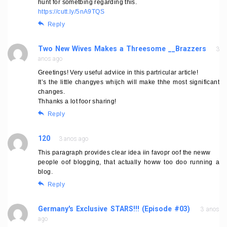
hunt for sometbing regarding this.
https://cutt.ly/5nA9TQS
Reply
Two New Wives Makes a Threesome __Brazzers
3
anos ago
Greetings! Very useful adviice in this partricular article!
It’s the little changyes whijch will make thhe most significant
changes.
Thhanks a lot foor sharing!
Reply
120
3 anos ago
This paragraph provides clear idea iin favopr oof the neww
people oof blogging, that actually howw too doo running a
blog.
Reply
Germany's Exclusive STARS!!! (Episode #03)
3 anos
ago