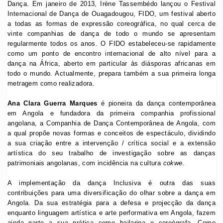
Dança. Em janeiro de 2013, Irène Tassembédo lançou o Festival
Internacional de Dança de Ouagadougou, FIDO, um festival aberto
a todas as formas de expressão coreográfica, no qual cerca de
vinte companhias de dança de todo o mundo se apresentam
regularmente todos os anos. O FIDO estabeleceu-se rapidamente
como um ponto de encontro internacional de alto nível para a
dança na África, aberto em particular às diásporas africanas em
todo o mundo. Actualmente, prepara também a sua primeira longa
metragem como realizadora.
Ana Clara Guerra Marques
é pioneira da dança contemporânea
em Angola e fundadora da primeira companhia profissional
angolana, a Companhia de Dança Contemporânea de Angola, com
a qual propõe novas formas e conceitos de espectáculo, dividindo
a sua criação entre a intervenção / crítica social e a extensão
artística do seu trabalho de investigação sobre as danças
patrimoniais angolanas, com incidência na cultura
cokwe
.
A implementação da dança Inclusiva é outra das suas
contribuições para uma diversificação do olhar sobre a dança em
Angola. Da sua estratégia para a defesa e projecção da dança
enquanto linguagem artística e arte performativa em Angola, fazem
ainda parte a sua prática como bailarina e coreógrafa. Como