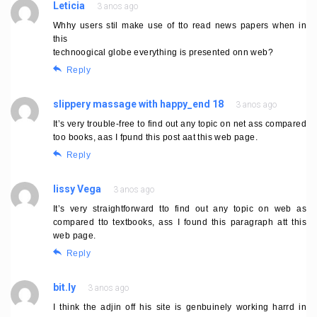
Leticia
3 anos ago
Whhy users stil make use of tto read news papers when in
this
technoogical globe everything is presented onn web?
Reply
slippery massage with happy_end 18
3 anos ago
It’s very trouble-free to find out any topic on net ass compared
too books, aas I fpund this post aat this web page.
Reply
lissy Vega
3 anos ago
It’s very straightforward tto find out any topic on web as
compared tto textbooks, ass I found this paragraph att this
web page.
Reply
bit.ly
3 anos ago
I think the adjin off his site is genbuinely working harrd in