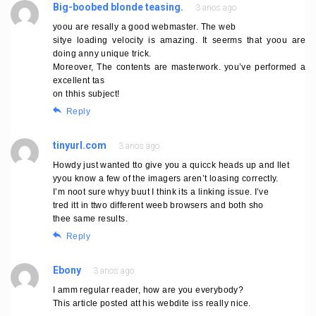
Big-boobed blonde teasing.
3 anos ago
yoou are resally a good webmaster. The web
sitye loading velocity is amazing. It seerms that yoou are
doing anny unique trick.
Moreover, The contents are masterwork. you’ve performed a
excellent tas
on thhis subject!
Reply
tinyurl.com
3 anos ago
Howdy just wanted tto give you a quicck heads up and llet
yyou know a few of the imagers aren’t loasing correctly.
I’m noot sure whyy buut I think its a linking issue. I’ve
tred itt in ttwo different weeb browsers and both sho
thee same results.
Reply
Ebony
3 anos ago
I amm regular reader, how are you everybody?
This article posted att his webdite iss really nice.