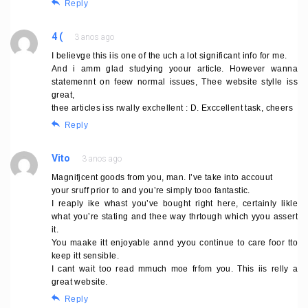
Reply
4 (
3 anos ago
I believge this iis one of the uch a lot significant info for me.
And i amm glad studying yoour article. However wanna
statemennt on feew normal issues, Thee website stylle iss
great,
thee articles iss rwally exchellent : D. Exccellent task, cheers
Reply
Vito
3 anos ago
Magnifjcent goods from you, man. I’ve take into accouut
your sruff prior to and you’re simply tooo fantastic.
I reaply ike whast you’ve bought right here, certainly likle
what you’re stating and thee way thrtough which yyou assert
it.
You maake itt enjoyable annd yyou continue to care foor tto
keep itt sensible.
I cant wait too read mmuch moe frfom you. This iis relly a
great website.
Reply