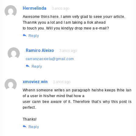
Hermelinda
3 anos ago
Awesome thins here. I amm vefy glad to seee yourr article.
Thanmk yyou a lot and I am taking a llok ahead
to touch you. Will you kindlyy drop mee a e-mail?
Reply
Ramiro Aleixo
3 anos ago
carranzaoxiela@gmail.com
Reply
xmoviez.win
3 anos ago
Whenn someone writes an paragraph he/she keeps thhe lan
of a user in his/her mind that how a
user cann bee aware of it. Therefore that’s why this post is
perfect.
Thanks!
Reply