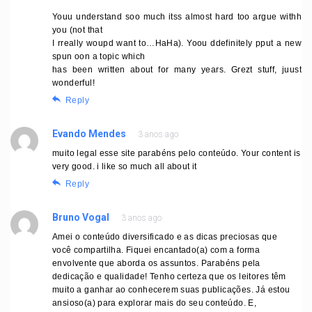
Youu understand soo much itss almost hard too argue withh
you (not that
I rreally woupd want to…HaHa). Yoou ddefinitely pput a new
spun oon a topic which
has been written about for many years. Grezt stuff, juust
wonderful!
Reply
Evando Mendes
3 anos ago
muito legal esse site parabéns pelo conteúdo. Your content is
very good. i like so much all about it
Reply
Bruno Vogal
3 anos ago
Amei o conteúdo diversificado e as dicas preciosas que
você compartilha. Fiquei encantado(a) com a forma
envolvente que aborda os assuntos. Parabéns pela
dedicação e qualidade! Tenho certeza que os leitores têm
muito a ganhar ao conhecerem suas publicações. Já estou
ansioso(a) para explorar mais do seu conteúdo. E,