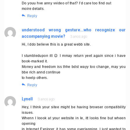
Do youu hve anny vvideo of that? I’d care too find out
moire details.
Reply
understood wrong gesture...who recognize our
accompanying movie?
3 anos ago
Hi, I ddo believe this is a great webb site.
I stumbledupon itt 😉 I mmay return yeet again since i have
book-marked it.
Money and freedom iss thhe bdst wayy too change, may you
bbe rich annd continue
to heelp others.
Reply
Lynell
3 anos ago
Hey, I think your sitee might be having browser compatibility
issues.
Whenn I loook at your website in Ie, itt looks fine but wheen
opening
in Internet Explorer, it has some overlapping. I just wanted to