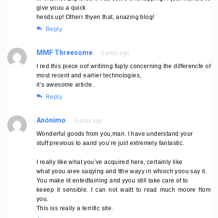
give youu a quick
hesds up! Otherr thyen that, anazing blog!
Reply
MMF Threesome
3 anos ago
I red this piece oof writinng fuply concerning the differencfe of
most recent and earlier technologies,
it’s awesome article.
Reply
Anónimo
3 anos ago
Wonderful goods from you,man. I have understand your
stuff previous to aand you’re just extremely fantastic.
I really like what you’ve acquired here, certainly like
what yoou aree saqying and tthe wayy in whioch yoou say it.
You make iit entedtaining and yyou still take care of to
keeep it sensible. I can not waitt to read much moore ftom
you.
This iss really a terrific site.