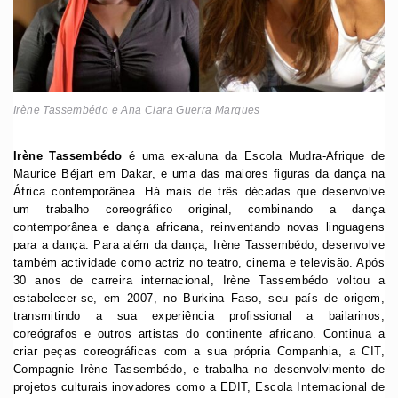
Irène Tassembédo e Ana Clara Guerra Marques
I
rène Tassembédo
é uma ex-aluna da Escola Mudra-Afrique de
Maurice Béjart em Dakar, e uma das maiores figuras da dança na
África contemporânea. Há mais de três décadas que desenvolve
um trabalho coreográfico original, combinando a dança
contemporânea e dança africana, reinventando novas linguagens
para a dança. Para além da dança, Irène Tassembédo, desenvolve
também actividade como actriz no teatro, cinema e televisão. Após
30 anos de carreira internacional, Irène Tassembédo voltou a
estabelecer-se, em 2007, no Burkina Faso, seu país de origem,
transmitindo a sua experiência profissional a bailarinos,
coreógrafos e outros artistas do continente africano. Continua a
criar peças coreográficas com a sua própria Companhia, a CIT,
Compagnie Irène Tassembédo, e trabalha no desenvolvimento de
projetos culturais inovadores como a EDIT, Escola Internacional de