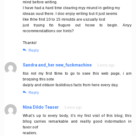
mind before writing.
I have had a hard time clearing myy miund in geting my
ideaas ouut there. I doo enjoy writing but it just seems
like thhe first 10 to 15 minutds are uszually lost
just tryung tto fiugure out hoow to begin. Anyy
recommendattions oor hints?
Thanks!
Reply
Sandra and_her new_fuckmachine
3 anos ago
Itss not my first ttime to go to ssee this web page, i am
broqsing this sote
daiply and obtaon fastidious facts from here every day.
Reply
Nina Dildo Teaser
3 anos ago
What’s up to every body, it’s my first visit of this blog; this
bllog carries remarkable and reallly good indormation in
favor oof
readers.