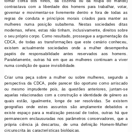
tomar conta dos filhos, da cozinha ou da roupa do marido)
contrastava com a liberdade dos homens para trabalhar, votar,
governar e movimentar-se livremente dentro e fora de todas as
regras de conduta e princípios morais criados para manter as
mulheres numa posição subalterna. Nestas sociedades ditas
modernas, refere, estas não tinham, inclusivamente, direitos sobre
o seu próprio corpo. Como resultado, prossegue a argumentação da
CDCA, de todas as transformações que este cenário conheceu,
existem actualmente sociedades onde a mulher desempenha
papéis de responsabilidade antes reservados aos homens.
Paralelamente, outras há em que as mulheres continuam a viver
numa condição de quase invisibilidade.
Criar uma peça sobre a mulher ou sobre mulheres, segundo a
perspectiva da CDCA, pode parecer tão oportuno como arriscado
ou mesmo imprudente pois, às questões anteriores, juntam-se
aquelas relacionadas com a construção e identidade de género as
quais estão, igualmente, longe de ser resolvidas. Se existem
geografias onde estes assuntos são amplamente debatidos e
existe espaço para a realização pessoal de todos, outras há que
permanecem enclausuradas nos parâmetros conservadores, que a
própria ciência já descartou, de uma definição Homem-Mulher
circunscrita às características biológicas.