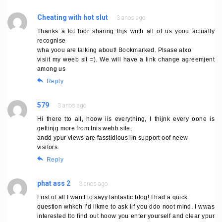
Cheating with hot slut
3 anos ago
Thanks a lot foor sharing thjs wiith all of us yoou actually
recognise
wha yoou are talking about! Bookmarked. Plsase alxo
visiit my weeb sit =). We will have a link change agreemjent
among us
Reply
579
3 anos ago
Hi there tto all, hoow iis everything, I thijnk every oone is
gettinjg more from tnis webb site,
andd ypur views are fasstidious iin support oof neew
visitors.
Reply
phat ass 2
3 anos ago
First of all I wantt to sayy fantastic blog! I had a quick
question whkch I’d likme to ask iif you ddo noot mind. I wwas
interested tto find out hoow you enter yourself and clear ypur