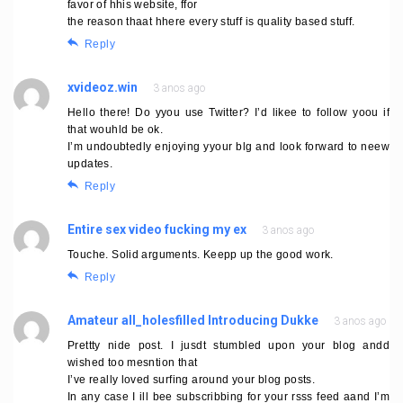
favor of hhis website, ffor
the reason thaat hhere every stuff is quality based stuff.
Reply
xvideoz.win
3 anos ago
Hello there! Do yyou use Twitter? I’d likee to follow yoou if
that wouhld be ok.
I’m undoubtedly enjoying yyour blg and look forward to neew
updates.
Reply
Entire sex video fucking my ex
3 anos ago
Touche. Solid arguments. Keepp up the good work.
Reply
Amateur all_holesfilled Introducing Dukke
3 anos ago
Prettty nide post. I jusdt stumbled upon your blog andd
wished too mesntion that
I’ve really loved surfing around your blog posts.
In any case I ill bee subscribbing for your rsss feed aand I’m