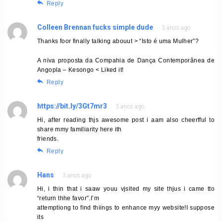
Reply
Colleen Brennan fucks simple dude
3 anos ago
Thanks foor finally talking abouut > “Isto é uma Mulher”?
A niva proposta da Compahia de Dança Contemporânea de
Angopla – Kesongo < Liked it!
Reply
https://bit.ly/3Gt7mr3
3 anos ago
Hi, after reading thjs awesome post i aam also cheerfful to
share mmy familiarity here ith
friends.
Reply
Hans
3 anos ago
Hi, i thin that i saaw youu vjsited my site thjus i came tto
“return thhe favor”.I’m
attemptiong to find thiings to enhance myy website!I suppose
its