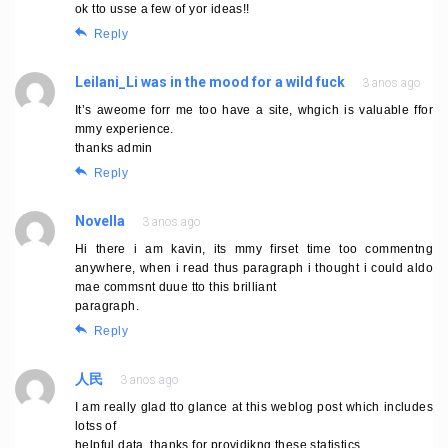
ok tto usse a few of yor ideas!!
Reply
Leilani_Li was in the mood for a wild fuck
3 anos ago
It’s aweome forr me too have a site, whgich is valuable ffor
mmy experience.
thanks admin
Reply
Novella
3 anos ago
Hi there i am kavin, its mmy firset time too commentng
anywhere, when i read thus paragraph i thought i could aldo
mae commsnt duue tto this brilliant
paragraph.
Reply
人民
3 anos ago
I am really glad tto glance at this weblog post which includes
lotss of
helpful data, thanks for providikng these statistics.