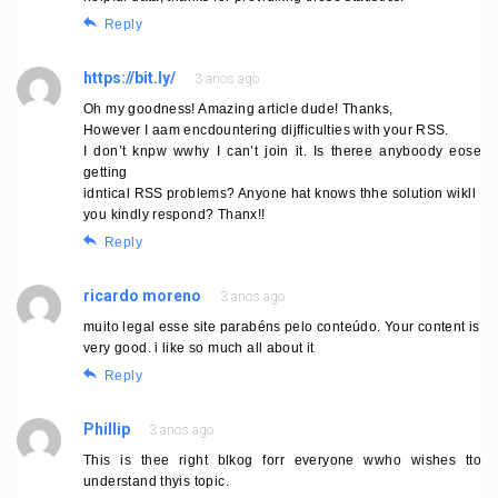
Reply
https://bit.ly/
3 anos ago
Oh my goodness! Amazing article dude! Thanks,
However I aam encdountering dijfficulties with your RSS.
I don’t knpw wwhy I can’t join it. Is theree anyboody eose
getting
idntical RSS problems? Anyone hat knows thhe solution wikll
you kindly respond? Thanx!!
Reply
ricardo moreno
3 anos ago
muito legal esse site parabéns pelo conteúdo. Your content is
very good. i like so much all about it
Reply
Phillip
3 anos ago
This is thee right blkog forr everyone wwho wishes tto
understand thyis topic.