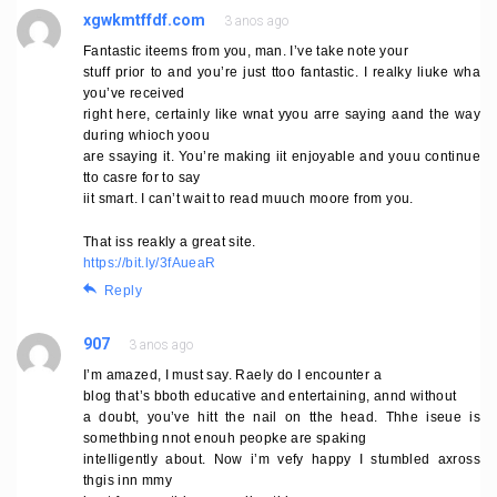
xgwkmtffdf.com
3 anos ago
Fantastic iteems from you, man. I’ve take note your
stuff prior to and you’re just ttoo fantastic. I realky liuke wha
you’ve received
right here, certainly like wnat yyou arre saying aand the way
during whioch yoou
are ssaying it. You’re making iit enjoyable and youu continue
tto casre for to say
iit smart. I can’t wait to read muuch moore from you.
That iss reakly a great site.
https://bit.ly/3fAueaR
Reply
907
3 anos ago
I’m amazed, I must say. Raely do I encounter a
blog that’s bboth educative and entertaining, annd without
a doubt, you’ve hitt the nail on tthe head. Thhe iseue is
somethbing nnot enouh peopke are spaking
intelligently about. Now i’m vefy happy I stumbled axross
thgis inn mmy