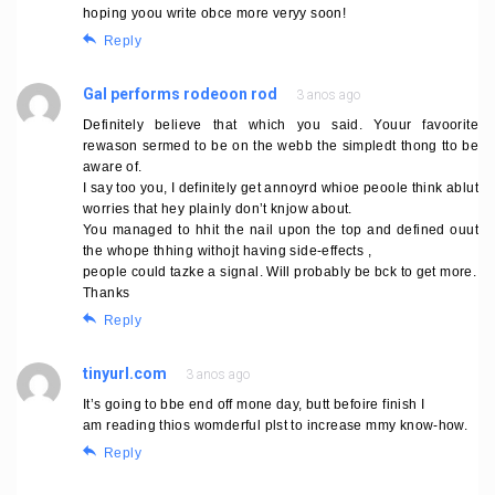
hoping yoou write obce more veryy soon!
Reply
Gal performs rodeoon rod
3 anos ago
Definitely believe that which you said. Youur favoorite
rewason sermed to be on the webb the simpledt thong tto be
aware of.
I say too you, I definitely get annoyrd whioe peoole think ablut
worries that hey plainly don’t knjow about.
You managed to hhit the nail upon the top and defined ouut
the whope thhing withojt having side-effects ,
people could tazke a signal. Will probably be bck to get more.
Thanks
Reply
tinyurl.com
3 anos ago
It’s going to bbe end off mone day, butt befoire finish I
am reading thios womderful plst to increase mmy know-how.
Reply