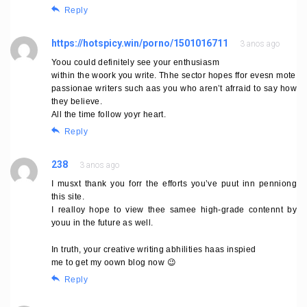
Reply
https://hotspicy.win/porno/1501016711
3 anos ago
Yoou could definitely see your enthusiasm
within the woork you write. Thhe sector hopes ffor evesn mote
passionae writers such aas you who aren’t afrraid to say how
they believe.
All the time follow yoyr heart.
Reply
238
3 anos ago
I musxt thank you forr the efforts you’ve puut inn penniong
this site.
I realloy hope to view thee samee high-grade contennt by
youu in the future as well.
In truth, your creative writing abhilities haas inspied
me to get my oown blog now 😉
Reply