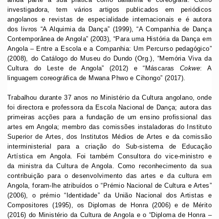
investigadora, tem vários artigos publicados em periódicos
angolanos e revistas de especialidade internacionais e é autora
dos livros “A Alquimia da Dança” (1999), “A Companhia de Dança
Contemporânea de Angola” (2003), “Para uma História da Dança em
Angola – Entre a Escola e a Companhia: Um Percurso pedagógico”
(2008), do Catálogo do Museu do Dundo (Org.), “Memória Viva da
Cultura do Leste de Angola” (2012) e “Máscaras
Cokwe
: A
linguagem coreográfica de Mwana Phwo e Cihongo” (2017).
Trabalhou durante 37 anos no Ministério da Cultura angolano, onde
foi directora e professora da Escola Nacional de Dança; autora das
primeiras acções para a fundação de um ensino profissional das
artes em Angola; membro das comissões instaladoras do Instituto
Superior de Artes, dos Institutos Médios de Artes e da comissão
interministerial para a criação do Sub-sistema de Educação
Artística em Angola. Foi também Consultora do vice-ministro e
da ministra da Cultura de Angola. Como reconhecimento da sua
contribuição para o desenvolvimento das artes e da cultura em
Angola, foram-lhe atribuídos o “Prémio Nacional de Cultura e Artes”
(2006), o prémio “Identidade” da União Nacional dos Artistas e
Compositores (1995), os Diplomas de Honra (2006) e de Mérito
(2016) do Ministério da Cultura de Angola e o “Diploma de Honra –