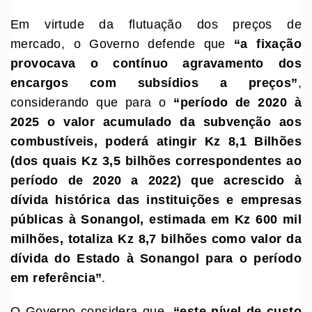
Em virtude da flutuação dos preços de
mercado, o Governo defende que
“
a fixação
provoca
va
o contínuo agravamento dos
encargos com subsídios a preços
”
,
considerando que para o
“
período de 2020 à
2025 o valor acumulado da subvenção aos
combustíveis, poderá atingir Kz 8,1 Bilhões
(dos quais Kz 3,5 bilhões correspondentes ao
período de 2020 a 2022) que acrescido à
dívida histórica das instituições e empresas
públicas à Sonangol
,
estimada em Kz 600 mil
milhões, totaliza Kz 8,7 bilhões como valor da
dívida do Estado à Sonangol para o período
em referência
”
.
O Governo considera que,
“e
ste nível de custo