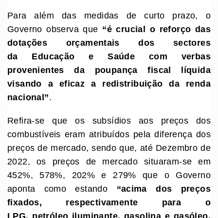
Para além das medidas de curto prazo, o
Governo observa que
“
é crucial o reforço das
dotações orçamentais dos sectores
da
E
ducação e
S
aúde com verbas
provenientes da poupança fiscal líquida
visando a eficaz a redistribuição da renda
nacional
”
.
Refira-se que os subsídios aos preços dos
combustíveis eram atribuídos pela diferença dos
preços de mercado, sendo que, até Dezembro de
2022, os preços de mercado situaram-se em
452%, 578%, 202% e 279% que o Governo
aponta como estando
“
acima dos preços
fixados, respectivamente para o
LPG,
p
etróleo
i
luminante,
g
asolina e
g
asóleo,