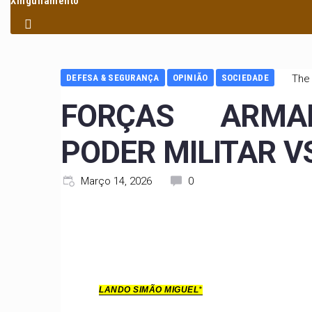
Xinguilamento
DEFESA & SEGURANÇA
OPINIÃO
SOCIEDADE
The 
FORÇAS ARMA
PODER MILITAR V
Março 14, 2026
0
LANDO SIMÃO MIGUEL
*