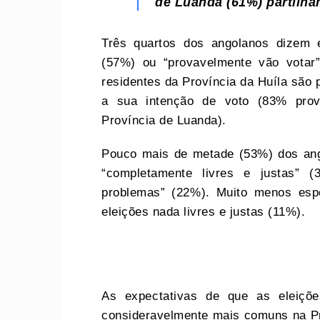
de Luanda (61%) partilha
Três quartos dos angolanos dizem en
(57%) ou “provavelmente vão votar
residentes da Província da Huíla são 
a sua intenção de voto (83% prova
Província de Luanda).
Pouco mais de metade (53%) dos ang
“completamente livres e justas” 
problemas” (22%). Muito menos es
eleições nada livres e justas (11%).
As expectativas de que as eleiçõe
consideravelmente mais comuns na Pr