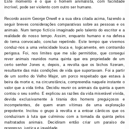
Este momento é o que o homem animalista, com facilidade
incrível, pode ser violento com outro ser humano.
Recordo assim George Orwell e a sua obra citada acima, fazendo a
seguir breves considerações comparativas sobre as pessoas e os
animais. Num tempo fictício imaginado pelo talento do escritor e a
realidade do nosso tempo. Assim, enquanto humano e na defesa
do tema convocado, concluo repetindo. Este tempo que vivemos
conduz-nos a uma velocidade louca e, logicamente, em contramão
perigosa. Foi, nos limites que me são permitidos, que consegui
rever animais reunidos numa quinta que era propriedade de um
certo senhor Jones e, depois, a revolta que os bichos fizeram,
resultante das más condições de vida que suportavam. Foi a partir
de um sonho do Velho Major, um porco respeitado que estava à
beira da morte e, na circunstância, compreendia naquele instante o
valor que a vida tinha. Decidiu reunir os animais da quinta a quem
contou o seu sonho. E explicou as razões da vida miserável vivida,
devida exclusivamente à tirania dos homens preguiçosos e
incompetentes, de quem eram vítimas de uma exploração
prepotente. Incitou o grupo à revolta e a entoar cânticos que os
conduziram à luta que culminou com a tomada da quinta pelos
maltratados animais. Decidiram então criar um paraíso de
progresso, justiça e igualdade.