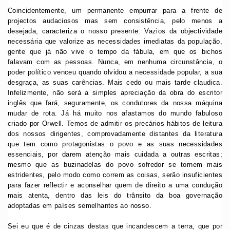
Coincidentemente, um permanente empurrar para a frente de
projectos audaciosos mas sem consistência, pelo menos a
desejada, caracteriza o nosso presente. Vazios da objectividade
necessária que valorize as necessidades imediatas da população,
gente que já não vive o tempo da fábula, em que os bichos
falavam com as pessoas. Nunca, em nenhuma circunstância, o
poder político venceu quando olvidou a necessidade popular, a sua
desgraça, as suas carências. Mais cedo ou mais tarde claudica.
Infelizmente, não será a simples apreciação da obra do escritor
inglês que fará, seguramente, os condutores da nossa máquina
mudar de rota. Já há muito nos afastamos do mundo fabuloso
criado por Orwell. Temos de admitir os precários hábitos de leitura
dos nossos dirigentes, comprovadamente distantes da literatura
que tem como protagonistas o povo e as suas necessidades
essenciais, por darem atenção mais cuidada a outras escritas;
mesmo que as buzinadelas do povo sofredor se tornem mais
estridentes, pelo modo como correm as coisas, serão insuficientes
para fazer reflectir e aconselhar quem de direito a uma condução
mais atenta, dentro das leis do trânsito da boa governação
adoptadas em países semelhantes ao nosso.
Sei eu que é de cinzas destas que incandescem a terra, que por