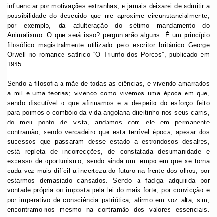
influenciar por motivações estranhas, e jamais deixarei de admitir a
possibilidade do descuido que me aproxime circunstancialmente,
por exemplo, da adulteração do sétimo mandamento do
Animalismo. O que será isso? perguntarão alguns. É um princípio
filosófico magistralmente utilizado pelo escritor britânico George
Orwell no romance satírico “O Triunfo dos Porcos”, publicado em
1945.
Sendo a filosofia a mãe de todas as ciências, e vivendo amarrados
a mil e uma teorias; vivendo como vivemos uma época em que,
sendo discutível o que afirmamos e a despeito do esforço feito
para pormos o combóio da vida angolana direitinho nos seus carris,
do meu ponto de vista, andamos com ele em permanente
contramão; sendo verdadeiro que esta terrível época, apesar dos
sucessos que passaram desse estado a estrondosos desaires,
está repleta de incorrecções, de constatada desumanidade e
excesso de oportunismo; sendo ainda um tempo em que se torna
cada vez mais difícil a incerteza do futuro na frente dos olhos, por
estarmos demasiado cansados. Sendo a fadiga adquirida por
vontade própria ou imposta pela lei do mais forte, por convicção e
por imperativo de consciência patriótica, afirmo em voz alta, sim,
encontramo-nos mesmo na contramão dos valores essenciais.