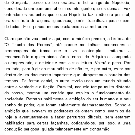
de Garganta, porco de boa oratória e fiel amigo de Napoleão,
considerado um bom animal e mais inteligente que os demais. Fez
entender os restantes que o que Napoleão fazia não era por mal,
era sim fruto de alguma ignorância, porém trabalhava para o bem
de todos. E os porcos menos esclarecidos acreditaram.
Claro que não vou contar aqui, com a minúcia precisa, a história de
“O Triunfo dos Porcos”, até porque me falham pormenores e
personagens da trama que o livro contempla. Limito-me a
recomendá-lo a quem ainda não o tenha lido. Adquira-o, comprado
ou emprestado, e delicie-se com a sua leitura. Valerá a pena. Por
um lado, para fugir ao mau hábito de não ler, e por outro, estar por
dentro de um documento importante que ultrapassou a barreira dos
tempos. De forma genial, o autor revelou-nos um mundo situado
entre a verdade e a ficção. Para tal, naquele tempo muito distante
do nosso, montou um cenário que explica o funcionamento da
sociedade. Retratou habilmente a ambição do ser humano e o seu
sonho de poder, que foram sabiamente desmascarados. Sonho e
ambição que levavam os poderosos de ontem como levam os de
hoje a aventurarem-se a fazer percursos difíceis, sem estarem
habilitados para certas façanhas, obrigando-os, por isso, a uma
condução perigosa, guiada teimosamente em contramão.