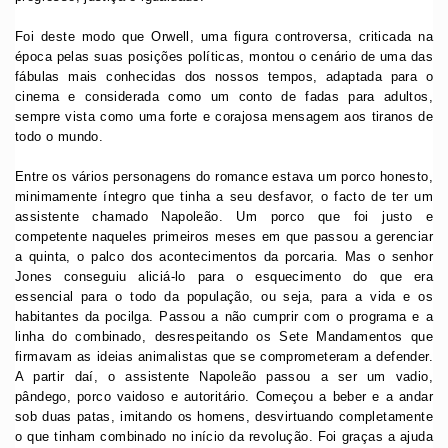
Foi deste modo que Orwell, uma figura controversa, criticada na
época pelas suas posições políticas, montou o cenário de uma das
fábulas mais conhecidas dos nossos tempos, adaptada para o
cinema e considerada como um conto de fadas para adultos,
sempre vista como uma forte e corajosa mensagem aos tiranos de
todo o mundo.
Entre os vários personagens do romance estava um porco honesto,
minimamente íntegro que tinha a seu desfavor, o facto de ter um
assistente chamado Napoleão. Um porco que foi justo e
competente naqueles primeiros meses em que passou a gerenciar
a quinta, o palco dos acontecimentos da porcaria. Mas o senhor
Jones conseguiu aliciá-lo para o esquecimento do que era
essencial para o todo da população, ou seja, para a vida e os
habitantes da pocilga. Passou a não cumprir com o programa e a
linha do combinado, desrespeitando os Sete Mandamentos que
firmavam as ideias animalistas que se comprometeram a defender.
A partir daí, o assistente Napoleão passou a ser um vadio,
pândego, porco vaidoso e autoritário. Começou a beber e a andar
sob duas patas, imitando os homens, desvirtuando completamente
o que tinham combinado no início da revolução. Foi graças a ajuda