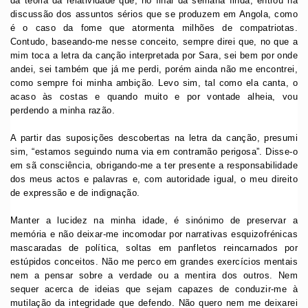
da teoria da relatividade que, no final da semana finda, entrou na
discussão dos assuntos sérios que se produzem em Angola, como
é o caso da fome que atormenta milhões de compatriotas.
Contudo, baseando-me nesse conceito, sempre direi que, no que a
mim toca a letra da canção interpretada por Sara, sei bem por onde
andei, sei também que já me perdi, porém ainda não me encontrei,
como sempre foi minha ambição. Levo sim, tal como ela canta, o
acaso às costas e quando muito e por vontade alheia, vou
perdendo a minha razão.
A partir das suposições descobertas na letra da canção, presumi
sim, “estamos seguindo numa via em contramão perigosa”. Disse-o
em sã consciência, obrigando-me a ter presente a responsabilidade
dos meus actos e palavras e, com autoridade igual, o meu direito
de expressão e de indignação.
Manter a lucidez na minha idade, é sinónimo de preservar a
memória e não deixar-me incomodar por narrativas esquizofrénicas
mascaradas de política, soltas em panfletos reincarnados por
estúpidos conceitos. Não me perco em grandes exercícios mentais
nem a pensar sobre a verdade ou a mentira dos outros. Nem
sequer acerca de ideias que sejam capazes de conduzir-me à
mutilação da integridade que defendo. Não quero nem me deixarei