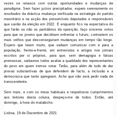
vezes se renasce com outras oportunidades e mudanças de
paradigma. Sem fazer juízos precipitados, espero serenamente os
resultados da drástica mudança verificada na estratégia do partido
maioritário e na acção dos presumíveis deputados e responsáveis
que sairão da eleição em 2022. E enquanto fico na expectativa do
que farão ou não os partidários da oposição, faço sinceros votos
para que os jovens que decidiram enfrentar o futuro, contrariem os
mais velhos que desconseguiram mudanças em tempo tão longo.
Espero que leiam muito, que saibam comunicar com e para a
população, frente-a-frente, em entrevistas e artigos nos jornais
escritos por si próprios, para que, sem demagogia e falsas
promessas, saibamos todos avaliar a qualidade dos representantes
do povo em quem iremos votar. Terão, para além de tudo de dar
provas substantivas de que defendem de facto, a inclusão e a
democracia que tanto apregoam. Acho que não será pedir nada de
transcendente.
Sem mais, e com os meus habituais e respeitosos cumprimentos
aos leitores desta coluna, despeço-me de todos. Então, até
domingo, à hora do matabicho.
Lisboa, 19 de Dezembro de 2021