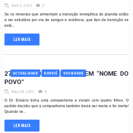
Abril 4, 2026
0
Se os minerais que alimentam a transição energética do planeta estão
a ser extraídos por via de sangue e violência, que tipo de transição se
está...
LER MAIS
27 DE MAIO… OU MATAR EM “NOME DO
ACTUALIDADE
DOSSIÊ
SOCIEDADE
POVO”
Maio 28, 2025
0
O Dr. Elisário tinha uma companheira e viviam com quatro filhos. O
partido decidiu que a companheira também devia ser morta e foi morta!
Quando se...
LER MAIS