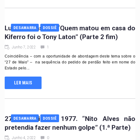
Luís dos Passos. “Quem matou em casa do
DESAMARRA
DOSSIÊ
Kiferro foi o Tony Laton” (Parte 2 fim)
Junho 7, 2022
1
Coincidência – com a oportunidade de abordagem deste tema sobre o
“27 de Maio” – na sequência do pedido de perdão feito em nome do
Estado pelo...
LER MAIS
27 de Maio de 1977. “Nito Alves não
DESAMARRA
DOSSIÊ
pretendia fazer nenhum golpe” (1.ª Parte)
Junho 4, 2022
0