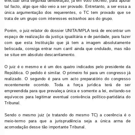
efectuar uma segunda deliberação, já em voto secreto, para apurar
tal facto, algo que não veio a ser provado. Entretanto, a ser essa a
única argumentação dos requerentes, o TC tem provado que se
trata de um grupo com interesses estranhos aos do grupo.
Porém, o juiz-relator do dossier UNITA/MPLA terá de encontrar um
espaço de realização da justiça igualitária e de paridade, para fazer
com que esta Instituição que já tem a imagem absolutamente
beliscada, consiga entrar num carril ainda que ondulado, mas não
se situe em absoluto descarrilamento.
O juiz é o mesmo e é um dos quatro indicados pelo presidente da
República. O pedido é similar. O primeiro foi para um congresso já
realizado. O segundo é para um acto preparatório do congresso
recentemente ocorrido. Toda a força jurídica terá de ser
empreendida para que prevaleça única e somente a lei, evitando-se
equívocos para legitimar eventual conivência político-partidária do
Tribunal.
Sendo o mesmo juiz (e tratando do mesmo TC) a coerência é o
meio-termo para que a jurisprudência seja a única arma de
acomodação desse tão importante Tribunal.