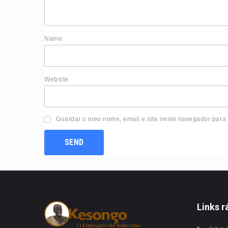
Nam
Website
Guardar o meu nome, email e site neste navegador para
Links r