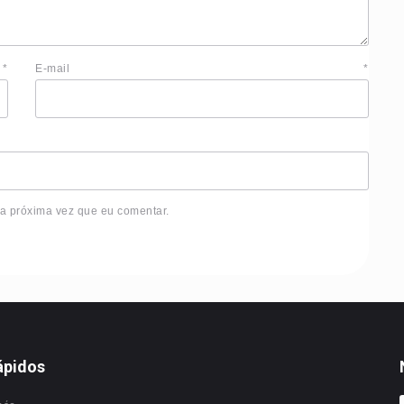
e
*
E-mail
*
 a próxima vez que eu comentar.
ápidos