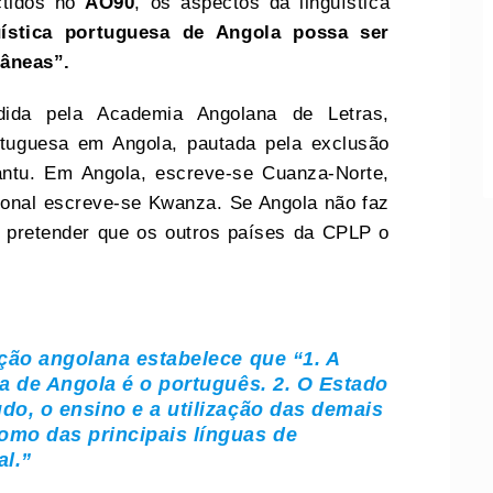
ctidos no
AO90
, os aspectos da linguística
uística portuguesa de Angola possa ser
râneas”.
dida pela Academia Angolana de Letras,
rtuguesa em Angola, pautada pela exclusão
bantu. Em Angola, escreve-se Cuanza-Norte,
onal escreve-se Kwanza. Se Angola não faz
e pretender que os outros países da CPLP o
uição angolana estabelece que
“1. A
ca de Angola é o português. 2. O Estado
do, o ensino e a utilização das demais
omo das principais línguas de
al.”