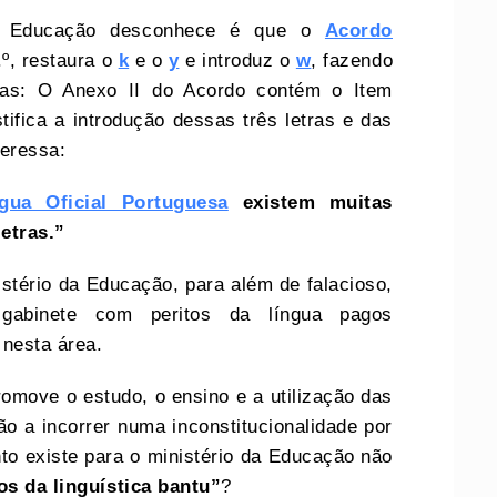
a Educação desconhece é que o
Acordo
.º, restaura o
k
e o
y
e introduz o
w
, fazendo
tras: O Anexo II do Acordo contém o Item
tifica a introdução dessas três letras e das
teressa:
gua Oficial Portuguesa
existem muitas
etras.”
istério da Educação, para além de falacioso,
gabinete com peritos da língua pagos
 nesta área.
omove o estudo, o ensino e a utilização das
o a incorrer numa inconstitucionalidade por
o existe para o ministério da Educação não
os da linguística bantu”
?