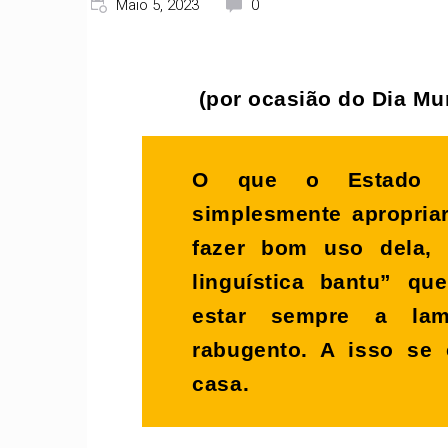
Maio 5, 2023
0
(por ocasião do Dia Mu
O que o Estado a
simplesmente apropria
fazer bom uso dela,
linguística bantu” qu
estar sempre a la
rabugento. A isso se 
casa.