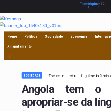
Skip
Facebook-
Instagram
Youtube
f
to
content
Home
Política
Sociedade
Economia
Internaci
PROCURAR
Xinguilamento
SOCIEDADE
The estimated reading time is 3 min
Angola tem o d
apropriar-se da lí