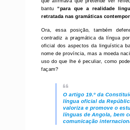
que afirmava que pretende ver refle
bantu
“para que a realidade ling
retratada nas gramáticas contempo
Ora, essa posição, também defen
contradiz a pragmática da língua po
oficial dos aspectos da linguística 
nome de província, mas a moeda naci
uso do que lhe é peculiar, como pod
façam?
O artigo 19.º da Constit
língua oficial da Repúbli
valoriza e promove o estu
línguas de Angola, bem c
comunicação internacion