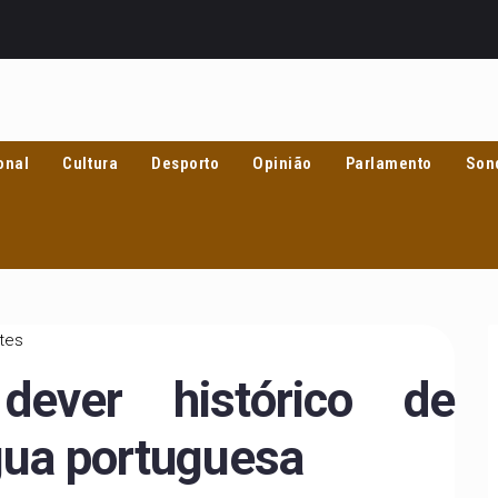
onal
Cultura
Desporto
Opinião
Parlamento
Son
utes
ever histórico de
ngua portuguesa