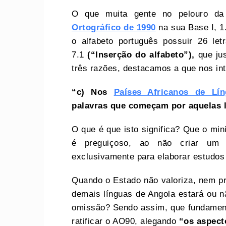
O que muita gente no pelouro d
Ortográfico de 1990
na sua Base I, 1
o alfabeto português possuir 26 le
7.1
(“Inserção do alfabeto”),
que jus
três razões, destacamos a que nos in
“c) Nos
Países Africanos de Lín
palavras que começam por aquelas l
O que é que isto significa? Que o min
é preguiçoso, ao não criar um 
exclusivamente para elaborar estudos
Quando o Estado não valoriza, nem pr
demais línguas de Angola estará ou nã
omissão? Sendo assim, que fundament
ratificar o AO90, alegando
“os aspect