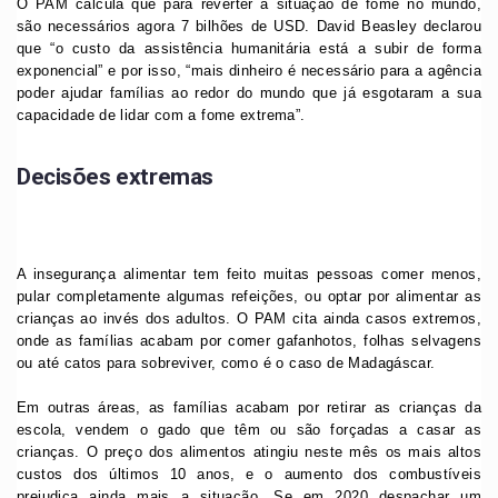
O PAM calcula que para reverter a situação de fome no mundo,
são necessários agora 7 bilhões de USD. David Beasley declarou
que “o custo da assistência humanitária está a subir de forma
exponencial” e por isso, “mais dinheiro é necessário para a agência
poder ajudar famílias ao redor do mundo que já esgotaram a sua
capacidade de lidar com a fome extrema”.
Decisões extremas
A insegurança alimentar tem feito muitas pessoas comer menos,
pular completamente algumas refeições, ou optar por alimentar as
crianças ao invés dos adultos. O PAM cita ainda casos extremos,
onde as famílias acabam por comer gafanhotos, folhas selvagens
ou até catos para sobreviver, como é o caso de Madagáscar.
Em outras áreas, as famílias acabam por retirar as crianças da
escola, vendem o gado que têm ou são forçadas a casar as
crianças. O preço dos alimentos atingiu neste mês os mais altos
custos dos últimos 10 anos, e o aumento dos combustíveis
prejudica ainda mais a situação. Se em 2020 despachar um