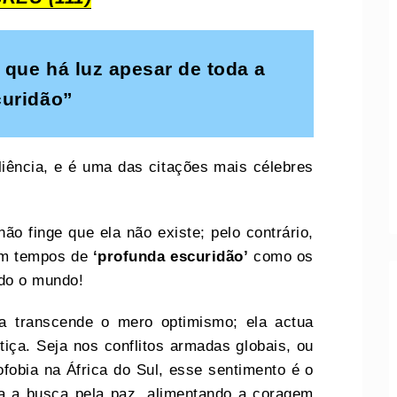
 que há luz apesar de toda a
curidão”
liência, e é uma das citações mais célebres
ão finge que ela não existe; pelo contrário,
em tempos de
‘profunda escuridão’
como os
do o mundo!
ça transcende o mero optimismo; ela actua
tiça. Seja nos conflitos armadas globais, ou
fobia na África do Sul, esse sentimento é o
na a busca pela paz, alimentando a coragem