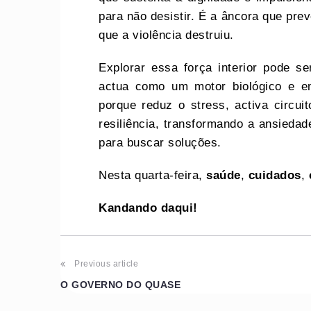
para não desistir. É a âncora que pre
que a violência destruiu.
Explorar essa força interior pode s
actua como um motor biológico e em
porque reduz o stress, activa circu
resiliência, transformando a ansiedad
para buscar soluções.
Nesta quarta-feira,
saúde
,
cuidados
,
Kandando daqui!
Post
Previous article
O GOVERNO DO QUASE
navigation