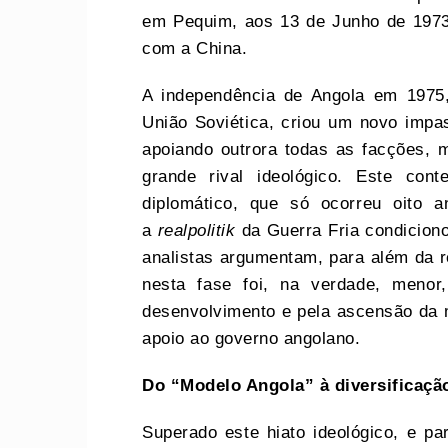
em Pequim, aos 13 de Junho de 1973
com a China.
A independência de Angola em 197
União Soviética, criou um novo impa
apoiando outrora todas as facções, 
grande rival ideológico. Este con
diplomático, que só ocorreu oito
a
realpolitik
da Guerra Fria condicion
analistas argumentam, para além da re
nesta fase foi, na verdade, menor
desenvolvimento e pela ascensão da m
apoio ao governo angolano.
Do “Modelo Angola” à
d
iversificaç
Superado este hiato ideológico, e pa