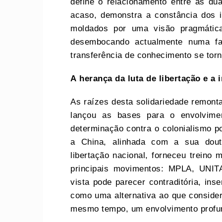
define o relacionamento entre as du
acaso, demonstra a constância dos i
moldados por uma visão pragmátic
desembocando actualmente numa fa
transferência de conhecimento se torn
A
h
erança da
l
uta de
l
ibertação e a
i
As raízes desta solidariedade remon
lançou as bases para o envolvim
determinação contra o colonialismo p
a China, alinhada com a sua doutr
libertação nacional, forneceu treino
principais movimentos: MPLA, UNITA
vista pode parecer contraditória, ins
como uma alternativa ao que considera
mesmo tempo, um envolvimento profund