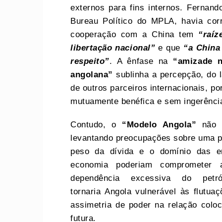
externos para fins internos. Fernan
Bureau Político do MPLA, havia cor
cooperação com a China tem
“raíz
libertação nacional”
e que
“a China
respeito”
. A ênfase na
“amizade n
angolana”
sublinha a percepção, do l
de outros parceiros internacionais, p
mutuamente benéfica e sem ingerência
Contudo, o
“Modelo Angola”
não e
levantando preocupações sobre uma p
peso da dívida e o domínio das e
economia poderiam comprometer a
dependência excessiva do petr
tornaria Angola vulnerável às flutua
assimetria de poder na relação coloc
futura.