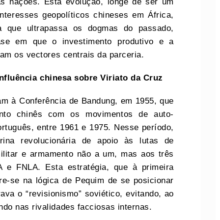
as nações. Esta evolução, longe de ser um
nteresses geopolíticos chineses em África,
a que ultrapassa os dogmas do passado,
se em que o investimento produtivo e a
am os vectores centrais da parceria.
nfluência
c
hinesa sobre Viriato da Cruz
tam à Conferência de Bandung, em 1955, que
ento chinês com os movimentos de auto-
ortuguês, entre 1961 e 1975. Nesse período,
ina revolucionária de apoio às lutas de
 militar e armamento não a um, mas aos três
 e FNLA. Esta estratégia, que à primeira
ere-se na lógica de Pequim de se posicionar
va o “revisionismo” soviético, evitando, ao
o nas rivalidades facciosas internas.