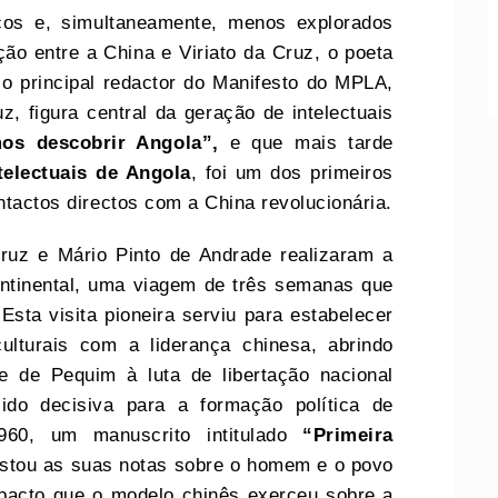
cos e, simultaneamente, menos explorados
lação entre a China e Viriato da Cruz, o poeta
r o principal redactor do Manifesto do MPLA,
, figura central da geração de intelectuais
os descobrir Angola”,
e que mais tarde
electuais de Angola
, foi um dos primeiros
ntactos directos com a China revolucionária.
Cruz e Mário Pinto de Andrade realizaram a
ontinental, uma viagem de três semanas que
sta visita pioneira serviu para estabelecer
culturais com a liderança chinesa, abrindo
e de Pequim à luta de libertação nacional
sido decisiva para a formação política de
1960, um manuscrito intitulado
“Primeira
istou as suas notas sobre o homem e o povo
pacto que o modelo chinês exerceu sobre a