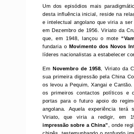
Um dos episódios mais paradigmáti
desta influência inicial, reside na re
e intelectual angolano que viria a se
em Dezembro de 1956. Viriato da Cruz
que, em 1948, lançou o mote
“Vam
fundaria o
Movimento dos Novos Int
líderes nacionalistas a estabelecer co
Em
Novembro de 1958
, Viriato da 
sua primeira digressão pela China C
os levou a Pequim, Xangai e Cantão. E
os primeiros contactos políticos e 
portas para o futuro apoio do regim
angolana. Aquela experiência terá 
Viriato, que viria a redigir, em 
impressão sobre a China”
, onde reg
chinês, testemunhando o profundo im