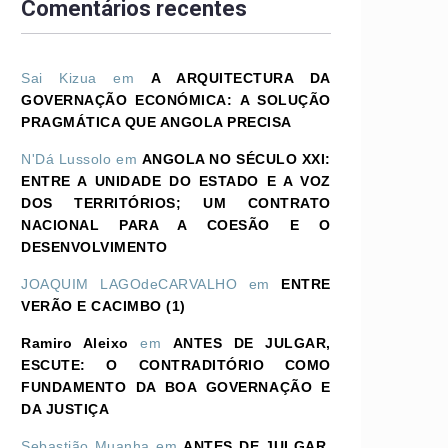
Comentários recentes
Sai Kizua
em
A ARQUITECTURA DA
GOVERNAÇÃO ECONÓMICA: A SOLUÇÃO
PRAGMÁTICA QUE ANGOLA PRECISA
N'Dá Lussolo
em
ANGOLA NO SÉCULO XXI:
ENTRE A UNIDADE DO ESTADO E A VOZ
DOS TERRITÓRIOS; UM CONTRATO
NACIONAL PARA A COESÃO E O
DESENVOLVIMENTO
JOAQUIM LAGOdeCARVALHO
em
ENTRE
VERÃO E CACIMBO (1)
Ramiro Aleixo
em
ANTES DE JULGAR,
ESCUTE: O CONTRADITÓRIO COMO
FUNDAMENTO DA BOA GOVERNAÇÃO E
DA JUSTIÇA
Sebastião Muanha
em
ANTES DE JULGAR,