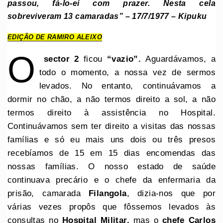
passou, fá-lo-ei com prazer. Nesta cela
sobreviveram 13 camaradas” – 17/7/1977 – Kipuku
EDIÇÃO DE RAMIRO ALEIXO
O
sector 2
ficou
“vazio”.
Aguardávamos, a
todo o momento, a nossa vez de sermos
levados. No entanto, continuávamos a
dormir no chão, a não termos direito a sol, a não
termos direito à assistência no Hospital.
Continuávamos sem ter direito a visitas das nossas
famílias e só eu mais uns dois ou três presos
recebíamos de 15 em 15 dias encomendas das
nossas famílias. O nosso estado de saúde
continuava precário e o chefe da enfermaria da
prisão, camarada
Filangola
, dizia-nos que por
várias vezes propôs que fôssemos levados às
consultas no
Hospital Militar,
mas o
chefe Carlos