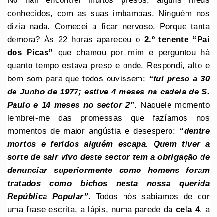
No hall encontrei muitos presos, alguns meus
conhecidos, com as suas imbambas. Ninguém nos
dizia nada. Comecei a ficar nervoso. Porque tanta
demora? Às 22 horas apareceu o
2.º tenente “Pai
dos Picas”
que chamou por mim e perguntou há
quanto tempo estava preso e onde. Respondi, alto e
bom som para que todos ouvissem:
“fui preso a 30
de Junho de 1977; estive 4 meses na cadeia de S.
Paulo e 14 meses no sector 2”.
Naquele momento
lembrei-me das promessas que fazíamos nos
momentos de maior angústia e desespero:
“dentre
mortos e feridos alguém escapa. Quem tiver a
sorte de sair vivo deste sector tem a obrigação de
denunciar superiormente como homens foram
tratados como bichos nesta nossa querida
República Popular”
. Todos nós sabíamos de cor
uma frase escrita, a lápis, numa parede da
cela 4
, a