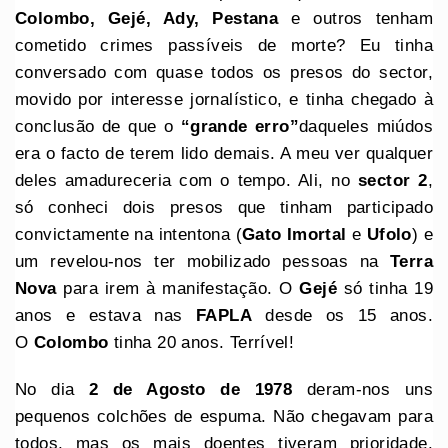
Colombo, Gejé, Ady, Pestana
e outros tenham
cometido crimes passíveis de morte? Eu tinha
conversado com quase todos os presos do sector,
movido por interesse jornalístico, e tinha chegado à
conclusão de que o
“grande erro”
daqueles miúdos
era o facto de terem lido demais. A meu ver qualquer
deles amadureceria com o tempo. Ali, no
sector 2
,
só conheci dois presos que tinham participado
convictamente na intentona (
Gato Imortal
e
Ufolo
) e
um revelou-nos ter mobilizado pessoas na
Terra
Nova
para irem à manifestação. O
Gejé
só tinha 19
anos e estava nas
FAPLA
desde os 15 anos.
O
Colombo
tinha 20 anos. Terrível!
No dia
2 de Agosto de 1978
deram-nos uns
pequenos colchões de espuma. Não chegavam para
todos, mas os mais doentes tiveram prioridade.