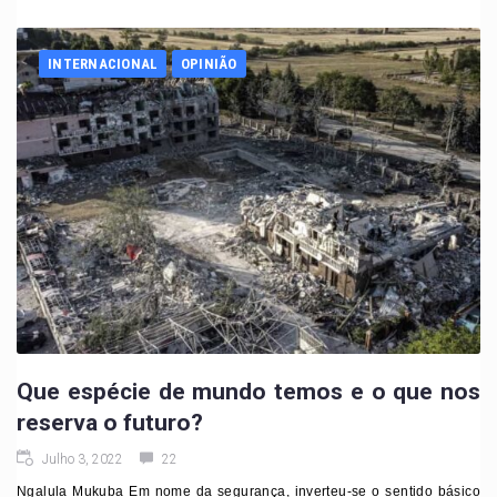
INTERNACIONAL
OPINIÃO
Que espécie de mundo temos e o que nos
reserva o futuro?
Julho 3, 2022
22
Ngalula Mukuba Em nome da segurança, inverteu-se o sentido básico