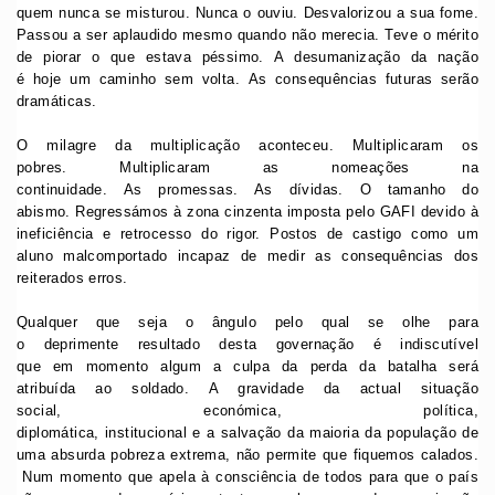
quem nunca se misturou. Nunca o ouviu. Desvalorizou a sua fome.
Passou a ser aplaudido mesmo quando não merecia. Teve o mérito
de piorar o que estava péssimo. A desumanização da nação
é hoje um caminho sem volta. As consequências futuras serão
dramáticas.
O milagre da multiplicação aconteceu. Multiplicaram os
pobres. Multiplicaram as nomeações na
continuidade. As promessas. As dívidas. O tamanho do
abismo. Regressámos à zona cinzenta imposta pelo GAFI devido à
ineficiência e retrocesso do rigor. Postos de castigo como um
aluno malcomportado incapaz de medir as consequências dos
reiterados erros.
Qualquer que seja o ângulo pelo qual se olhe para
o deprimente resultado desta governação é indiscutível
que em momento algum a culpa da perda da batalha será
atribuída ao soldado. A gravidade da actual situação
social, económica, política,
diplomática, institucional e a salvação da maioria da população de
uma absurda pobreza extrema, não permite que fiquemos calados.
Num momento que apela à consciência de todos para que o país