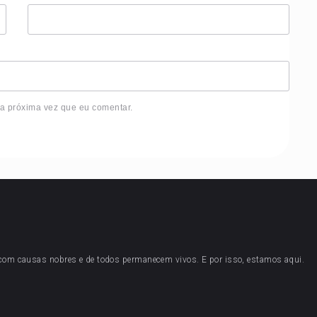
 a próxima vez que eu comentar.
 com causas nobres e de todos permanecem vivos. E por isso, estamos aqui.