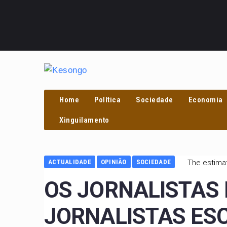
Home
Política
Sociedade
Economia
Xinguilamento
ACTUALIDADE
OPINIÃO
SOCIEDADE
The estimat
OS JORNALISTAS 
JORNALISTAS ES