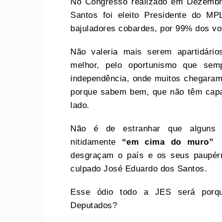
No Congresso realizado em Dezembr
Santos foi eleito Presidente do MP
bajuladores cobardes, por 99% dos v
Não valeria mais serem apartidári
melhor, pelo oportunismo que se
independência, onde muitos chegara
porque sabem bem, que não têm capa
lado.
Não é de estranhar que alguns j
nitidamente
“em cima do muro”
e
desgraçam o país e os seus paupér
culpado José Eduardo dos Santos.
Esse ódio todo a JES será porq
Deputados?