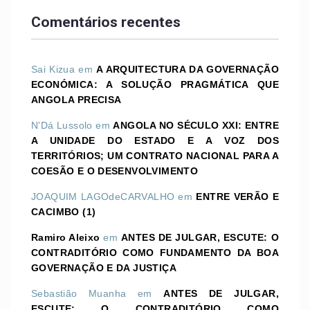
Comentários recentes
Sai Kizua
em
A ARQUITECTURA DA GOVERNAÇÃO
ECONÓMICA: A SOLUÇÃO PRAGMÁTICA QUE
ANGOLA PRECISA
N'Dá Lussolo
em
ANGOLA NO SÉCULO XXI: ENTRE
A UNIDADE DO ESTADO E A VOZ DOS
TERRITÓRIOS; UM CONTRATO NACIONAL PARA A
COESÃO E O DESENVOLVIMENTO
JOAQUIM LAGOdeCARVALHO
em
ENTRE VERÃO E
CACIMBO (1)
Ramiro Aleixo
em
ANTES DE JULGAR, ESCUTE: O
CONTRADITÓRIO COMO FUNDAMENTO DA BOA
GOVERNAÇÃO E DA JUSTIÇA
Sebastião Muanha
em
ANTES DE JULGAR,
ESCUTE: O CONTRADITÓRIO COMO