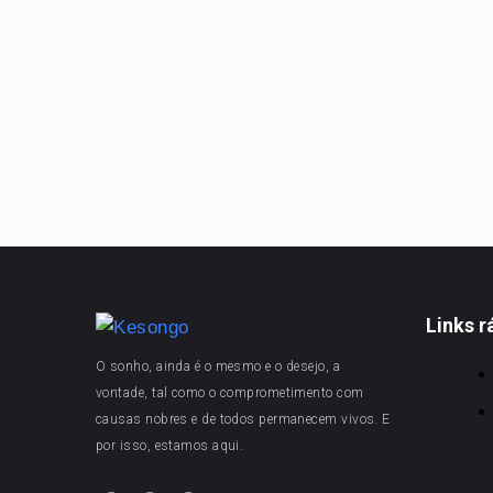
Links r
O sonho, ainda é o mesmo e o desejo, a
vontade, tal como o comprometimento com
causas nobres e de todos permanecem vivos. E
por isso, estamos aqui.