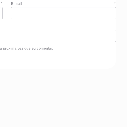
e
*
E-mail
*
 a próxima vez que eu comentar.