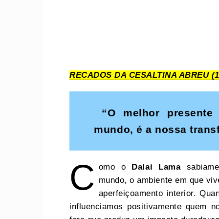
RECADOS DA CESALTINA ABREU (1
“O melhor presente 
mundo, é a nossa trans
C
omo o
Dalai Lama
sabiamen
mundo, o ambiente em que vive
aperfeiçoamento interior. Qu
influenciamos positivamente quem n