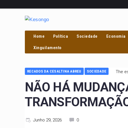
Home
Política
Sociedade
Economia
Xinguilamento
RECADOS DA CESALTINA ABREU
SOCIEDADE
The es
NÃO HÁ MUDANÇA
TRANSFORMAÇÃO
Junho 29, 2026
0