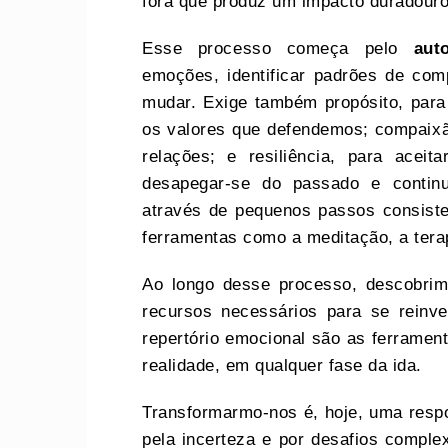
fora que produz um impacto duradouro
Esse processo começa pelo
aut
emoções, identificar padrões de com
mudar. Exige também propósito, para 
os valores que defendemos; compaixã
relações; e resiliência, para acei
desapegar-se do passado e continu
através de pequenos passos consiste
ferramentas como a meditação, a terap
Ao longo desse processo, descobrim
recursos necessários para se reinv
repertório emocional são as ferramen
realidade, em qualquer fase da ida.
Transformarmo-nos é, hoje, uma resp
pela incerteza e por desafios comple