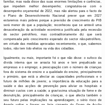
familiar, mas nada disse das suas enormes limitações e carências,
que impedem melhor desempenho; congratulou-se com o
desempenho orçamental de 2022, mas não alertou para o facto de
o Plano de Desenvolvimento Nacional prever que em 2027
estaremos mais pobres porque a previsão de crescimento do PIB
será menor do que a população; reconheceu que se antevê uma
desaceleração da actividade económica justificada pela recessão
do sector petrolífero, mas contraditoriamente diz que será
compensada pelo crescimento esperado do sector não-petrolífero,
em virtude das medidas aprovadas recentemente, o que, sabemos
todos, não tem tido efeitos na vida dos cidadãos.
Igualmente, ou mais, importante foi o que não disse: o sufoco da
dívida interna que se arrasta há anos e tem prejudicado as
empresas e o emprego; a preocupação com o número de crianças
fora do sistema de ensino e a qualidade do ensino, principalmente
o primário, que está a afectar as capacidades profissionais e o
futuro de milhões de jovens; a importância da educação para a
saúde e das acções de prevenção para aliviar os hospitais e
diminuir custos com a saúde; a gravíssima situação de fome e de
desnutrição, principalmente de crianças, o que afecta também o
seu futuro pelas implicações na aprendizagem; o sério risco de
Angola voltar a figurar na lista cinzenta do Grupo de Acção