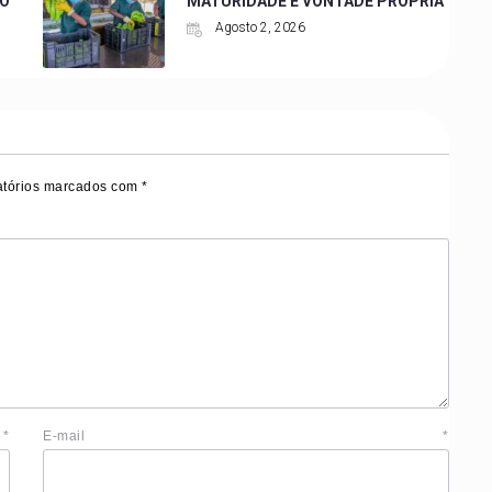
DO
MATURIDADE E VONTADE PRÓPRIA
Agosto 2, 2026
tórios marcados com
*
e
*
E-mail
*