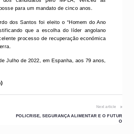
ta dos candidatos pelo MPLA, venceu as
posse para um mandato de cinco anos.
rdo dos Santos foi eleito o “Homem do Ano
ustificando que a escolha do líder angolano
xcelente processo de recuperação económica
erra.
de Julho de 2022, em Espanha, aos 79 anos,
a)
Next article
POLICRISE, SEGURANÇA ALIMENTAR E O FUTUR
O