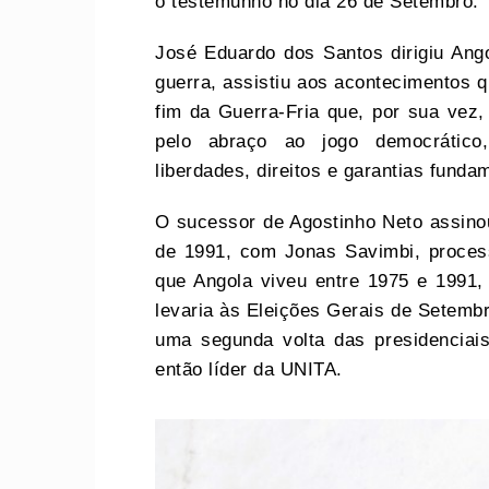
o testemunho no dia 26 de Setembro.
José Eduardo dos Santos dirigiu Ango
guerra, assistiu aos acontecimentos 
fim da Guerra-Fria que, por sua ve
pelo abraço ao jogo democrátic
liberdades, direitos e garantias funda
O sucessor de Agostinho Neto assino
de 1991, com Jonas Savimbi, processo
que Angola viveu entre 1975 e 1991,
levaria às Eleições Gerais de Setemb
uma segunda volta das presidenciai
então líder da UNITA.