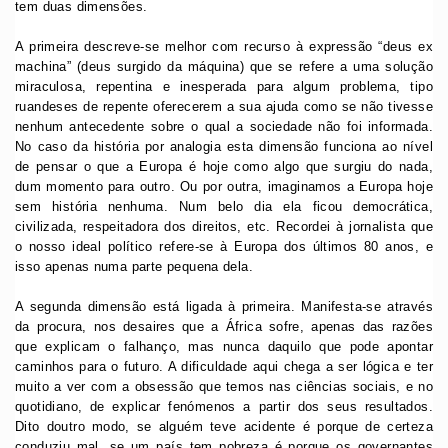
tem duas dimensões.
A primeira descreve-se melhor com recurso à expressão “deus ex
machina” (deus surgido da máquina) que se refere a uma solução
miraculosa, repentina e inesperada para algum problema, tipo
ruandeses de repente oferecerem a sua ajuda como se não tivesse
nenhum antecedente sobre o qual a sociedade não foi informada.
No caso da história por analogia esta dimensão funciona ao nível
de pensar o que a Europa é hoje como algo que surgiu do nada,
dum momento para outro. Ou por outra, imaginamos a Europa hoje
sem história nenhuma. Num belo dia ela ficou democrática,
civilizada, respeitadora dos direitos, etc. Recordei à jornalista que
o nosso ideal político refere-se à Europa dos últimos 80 anos, e
isso apenas numa parte pequena dela.
A segunda dimensão está ligada à primeira. Manifesta-se através
da procura, nos desaires que a África sofre, apenas das razões
que explicam o falhanço, mas nunca daquilo que pode apontar
caminhos para o futuro. A dificuldade aqui chega a ser lógica e ter
muito a ver com a obsessão que temos nas ciências sociais, e no
quotidiano, de explicar fenómenos a partir dos seus resultados.
Dito doutro modo, se alguém teve acidente é porque de certeza
conduziu mal, se um país tem pobreza é porque os governantes