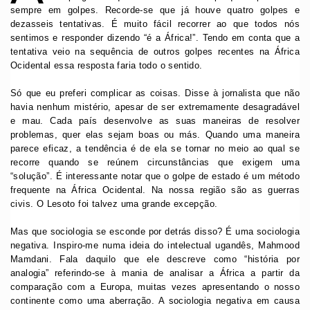
sempre em golpes. Recorde-se que já houve quatro golpes e
dezasseis tentativas. É muito fácil recorrer ao que todos nós
sentimos e responder dizendo “é a África!”. Tendo em conta que a
tentativa veio na sequência de outros golpes recentes na África
Ocidental essa resposta faria todo o sentido.
Só que eu preferi complicar as coisas. Disse à jornalista que não
havia nenhum mistério, apesar de ser extremamente desagradável
e mau. Cada país desenvolve as suas maneiras de resolver
problemas, quer elas sejam boas ou más. Quando uma maneira
parece eficaz, a tendência é de ela se tornar no meio ao qual se
recorre quando se reúnem circunstâncias que exigem uma
“solução”. É interessante notar que o golpe de estado é um método
frequente na África Ocidental. Na nossa região são as guerras
civis. O Lesoto foi talvez uma grande excepção.
Mas que sociologia se esconde por detrás disso? É uma sociologia
negativa. Inspiro-me numa ideia do intelectual ugandês, Mahmood
Mamdani. Fala daquilo que ele descreve como “história por
analogia” referindo-se à mania de analisar a África a partir da
comparação com a Europa, muitas vezes apresentando o nosso
continente como uma aberração. A sociologia negativa em causa