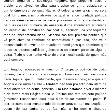
Guiné? Segundo a sociologia negativa que proponho aqui, o
problema é, talvez, de olhar para o golpe de forma isolada como
um fenómeno
sui generis
. Não é. O golpe, a guerra civil, ou seja
qual for o mecanismo através do qual uma comunidade política
tradicionalmente resolve os seus problemas é uma manifestação
de duas coisas: primeiro, da ausência duma abordagem articulada
do desafio de construção nacional e, segundo, da consequente
falta de investimento nisso. Sissoko não tem projecto político que
vá para além do combate ao narcotráfico e, por isso, não vê a
necessidade de investir na criação de condições que permitam que
todos os actores políticos guineenses se sintam parte de alguma
coisa. Tudo o que tenho visto dele é a hostilização de quem não
está com ele.
Em Angola, aconteceu o mesmo. O projecto político de João
Lourenço é a luta contra a corrupção. Fora disso, não vejo mais
nada. Aqui suspeito, infelizmente, que mesmo a oposição – que em
Angola é de outro calibre – também não tem projecto para além de
fazer diferente do actual governo. Em Moz estamos a ver o mesmo
e de forma mais trágica ainda. A Frelimo não tem projecto político
(devemos reconhecer isso) para além de se manter no poder. E
pior: procura essa manutenção do poder através da hostilização de
quem não faz parte, ou se faz, não alinha com o discurso