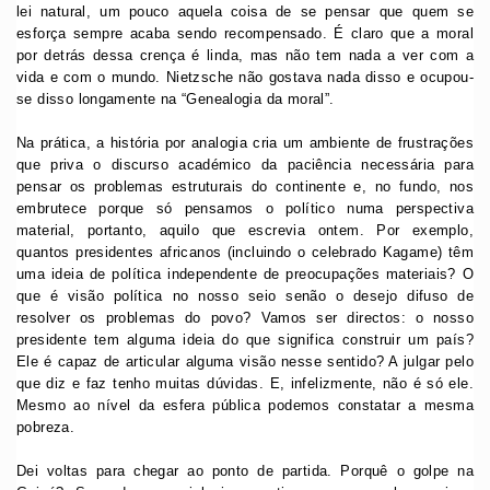
lei natural, um pouco aquela coisa de se pensar que quem se
esforça sempre acaba sendo recompensado. É claro que a moral
por detrás dessa crença é linda, mas não tem nada a ver com a
vida e com o mundo. Nietzsche não gostava nada disso e ocupou-
se disso longamente na “Genealogia da moral”.
Na prática, a história por analogia cria um ambiente de frustrações
que priva o discurso académico da paciência necessária para
pensar os problemas estruturais do continente e, no fundo, nos
embrutece porque só pensamos o político numa perspectiva
material, portanto, aquilo que escrevia ontem. Por exemplo,
quantos presidentes africanos (incluindo o celebrado Kagame) têm
uma ideia de política independente de preocupações materiais? O
que é visão política no nosso seio senão o desejo difuso de
resolver os problemas do povo? Vamos ser directos: o nosso
presidente tem alguma ideia do que significa construir um país?
Ele é capaz de articular alguma visão nesse sentido? A julgar pelo
que diz e faz tenho muitas dúvidas. E, infelizmente, não é só ele.
Mesmo ao nível da esfera pública podemos constatar a mesma
pobreza.
Dei voltas para chegar ao ponto de partida. Porquê o golpe na