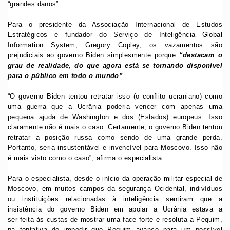
“grandes danos”.
Para o presidente da Associação Internacional de Estudos
Estratégicos e fundador do Serviço de Inteligência Global
Information System, Gregory Copley, os vazamentos são
prejudiciais ao governo Biden simplesmente porque
“destacam o
grau de realidade, do que agora está se tornando disponível
para o público em todo o mundo”
.
“O governo Biden tentou retratar isso (o conflito ucraniano) como
uma guerra que a Ucrânia poderia vencer com apenas uma
pequena ajuda de Washington e dos (Estados) europeus. Isso
claramente não é mais o caso. Certamente, o governo Biden tentou
retratar a posição russa como sendo de uma grande perda.
Portanto, seria insustentável e invencível para Moscovo. Isso não
é mais visto como o caso”, afirma o especialista.
Para o especialista, desde o início da operação militar especial de
Moscovo, em muitos campos da segurança Ocidental, indivíduos
ou instituições relacionadas à inteligência sentiram que a
insistência do governo Biden em apoiar a Ucrânia estava a
ser feita às custas de mostrar uma face forte e resoluta a Pequim,
na tentativa de impedir que Pequim avance para um possível