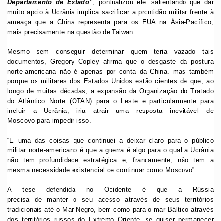
Departamento de Estado”
, pontualizou ele, salientando que dar
muito apoio à Ucrânia implica sacrificar a prontidão militar frente à
ameaça que a China representa para os EUA na Ásia-Pacífico,
mais precisamente na questão de Taiwan.
Mesmo sem conseguir determinar quem teria vazado tais
documentos, Gregory Copley afirma que o desgaste da postura
norte-americana não é apenas por conta da China, mas também
porque os militares dos Estados Unidos estão cientes de que, ao
longo de muitas décadas, a expansão da Organização do Tratado
do Atlântico Norte (OTAN) para o Leste e particularmente para
incluir a Ucrânia, iria atrair uma resposta inevitável de
Moscovo para impedir isso.
“E uma das coisas que continuei a deixar claro para o público
militar norte-americano é que a guerra é algo para o qual a Ucrânia
não tem profundidade estratégica e, francamente, não tem a
mesma necessidade existencial de continuar como Moscovo”.
A tese defendida no Ocidente é que a Rússia
precisa de manter o seu acesso através de seus territórios
tradicionais até o Mar Negro, bem como para o mar Báltico através
dos territórios russos do Extremo Oriente, se quiser permanecer