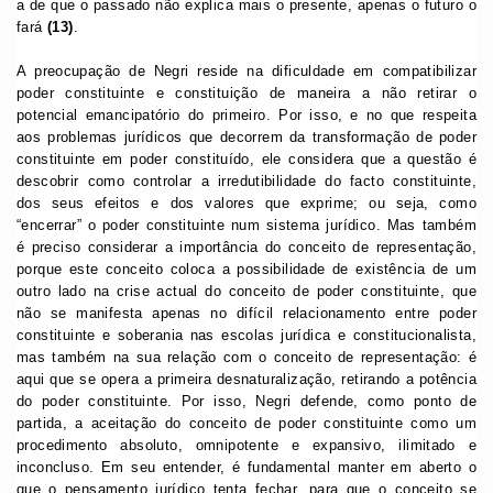
a de que o passado não explica mais o presente, apenas o futuro o
fará
(13)
.
A preocupação de Negri reside na dificuldade em compatibilizar
poder constituinte e constituição de maneira a não retirar o
potencial emancipatório do primeiro. Por isso, e no que respeita
aos problemas jurídicos que decorrem da transformação de poder
constituinte em poder constituído, ele considera que a questão é
descobrir como controlar a irredutibilidade do facto constituinte,
dos seus efeitos e dos valores que exprime; ou seja, como
“encerrar” o poder constituinte num sistema jurídico. Mas também
é preciso considerar a importância do conceito de representação,
porque este conceito coloca a possibilidade de existência de um
outro lado na crise actual do conceito de poder constituinte, que
não se manifesta apenas no difícil relacionamento entre poder
constituinte e soberania nas escolas jurídica e constitucionalista,
mas também na sua relação com o conceito de representação: é
aqui que se opera a primeira desnaturalização, retirando a potência
do poder constituinte. Por isso, Negri defende, como ponto de
partida, a aceitação do conceito de poder constituinte como um
procedimento absoluto, omnipotente e expansivo, ilimitado e
inconcluso. Em seu entender, é fundamental manter em aberto o
que o pensamento jurídico tenta fechar, para que o conceito se