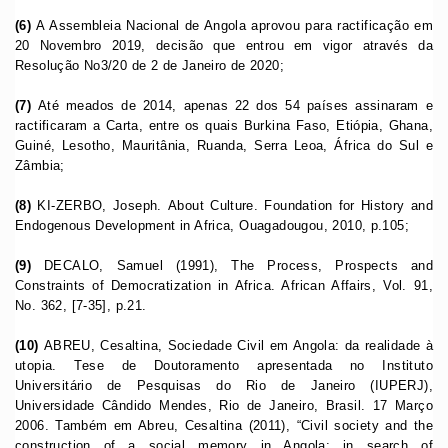
(6)
A Assembleia Nacional de Angola aprovou para ractificação em
20 Novembro 2019, decisão que entrou em vigor através da
Resolução No3/20 de 2 de Janeiro de 2020;
(7)
Até meados de 2014, apenas 22 dos 54 países assinaram e
ractificaram a Carta, entre os quais Burkina Faso, Etiópia, Ghana,
Guiné, Lesotho, Mauritânia, Ruanda, Serra Leoa, África do Sul e
Zâmbia;
(8)
KI-ZERBO, Joseph. About Culture. Foundation for History and
Endogenous Development in Africa, Ouagadougou, 2010, p.105;
(9)
DECALO, Samuel (1991), The Process, Prospects and
Constraints of Democratization in Africa. African Affairs, Vol. 91,
No. 362, [7-35], p.21.
(10)
ABREU, Cesaltina, Sociedade Civil em Angola: da realidade à
utopia. Tese de Doutoramento apresentada no Instituto
Universitário de Pesquisas do Rio de Janeiro (IUPERJ),
Universidade Cândido Mendes, Rio de Janeiro, Brasil. 17 Março
2006. Também em Abreu, Cesaltina (2011), “Civil society and the
construction of a social memory in Angola: in search of