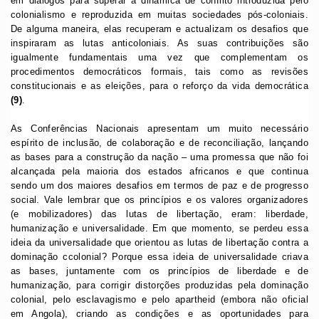
em diálogos para superar a dinâmica de conflito introduzida pelo
colonialismo e reproduzida em muitas sociedades pós-coloniais.
De alguma maneira, elas recuperam e actualizam os desafios que
inspiraram as lutas anticoloniais. As suas contribuições são
igualmente fundamentais uma vez que complementam os
procedimentos democráticos formais, tais como as revisões
constitucionais e as eleições, para o reforço da vida democrática
(9)
.
As Conferências Nacionais apresentam um muito necessário
espírito de inclusão, de colaboração e de reconciliação, lançando
as bases para a construção da nação – uma promessa que não foi
alcançada pela maioria dos estados africanos e que continua
sendo um dos maiores desafios em termos de paz e de progresso
social. Vale lembrar que os princípios e os valores organizadores
(e mobilizadores) das lutas de libertação, eram: liberdade,
humanização e universalidade. Em que momento, se perdeu essa
ideia da universalidade que orientou as lutas de libertação contra a
dominação ccolonial? Porque essa ideia de universalidade criava
as bases, juntamente com os princípios de liberdade e de
humanização, para corrigir distorções produzidas pela dominação
colonial, pelo esclavagismo e pelo apartheid (embora não oficial
em Angola), criando as condições e as oportunidades para