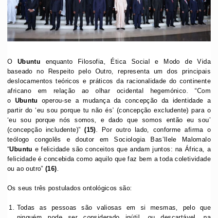
O
Ubuntu
enquanto Filosofia, Ética Social e Modo de Vida
baseado no Respeito pelo Outro, representa um dos principais
deslocamentos teóricos e práticos da racionalidade do continente
africano em relação ao olhar ocidental hegemónico. “Com
o
Ubuntu
operou-se a mudança da concepção da identidade a
partir do ‘eu sou porque tu não és’ (concepção excludente) para o
‘eu sou porque nós somos, e dado que somos então eu sou’
(concepção includente)”
(15)
. Por outro lado, conforme afirma o
teólogo congolês e doutor em Sociologia Bas’Ilele Malomalo
“
Ubuntu
e felicidade são conceitos que andam juntos: na África, a
felicidade é concebida como aquilo que faz bem a toda coletividade
ou ao outro”
(16)
.
Os seus três postulados ontológicos são:
Todas as pessoas são valiosas em si mesmas, pelo que
ninguém pode ser considerado inútil, ou descartável, na