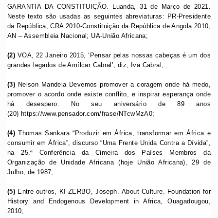
GARANTIA DA CONSTITUIÇÃO. Luanda, 31 de Março de 2021.
Neste texto são usadas as seguintes abreviaturas: PR-Presidente
da República, CRA 2010-Constituição da República de Angola 2010;
AN – Assembleia Nacional; UA-União Africana;
(2)
VOA, 22 Janeiro 2015, ‘Pensar pelas nossas cabeças é um dos
grandes legados de Amílcar Cabral’, diz, Iva Cabral;
(3)
Nelson Mandela Devemos promover a coragem onde há medo,
promover o acordo onde existe conflito, e inspirar esperança onde
há desespero. No seu aniversário de 89 anos
(20) https://www.pensador.com/frase/NTcwMzA0;
(4)
Thomas Sankara “Produzir em África, transformar em África e
consumir em África”, discurso “Uma Frente Unida Contra a Dívida”,
na 25.ª Conferência da Cimeira dos Países Membros da
Organização de Unidade Africana (hoje União Africana), 29 de
Julho, de 1987;
(5)
Entre outros, KI-ZERBO, Joseph. About Culture. Foundation for
History and Endogenous Development in Africa, Ouagadougou,
2010;