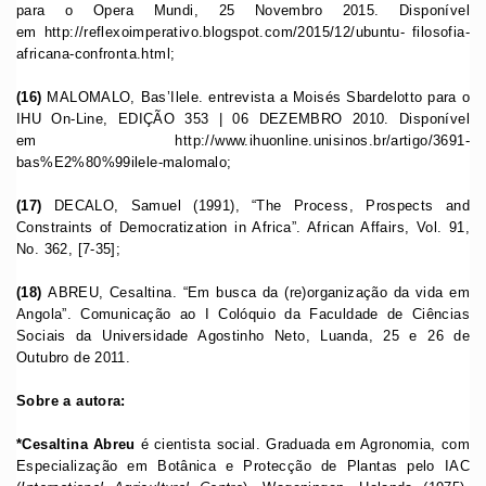
para o Opera Mundi, 25 Novembro 2015. Disponível
em http://reflexoimperativo.blogspot.com/2015/12/ubuntu- filosofia-
africana-confronta.html;
(16)
MALOMALO, Bas’Ilele. entrevista a Moisés Sbardelotto para o
IHU On-Line, EDIÇÃO 353 | 06 DEZEMBRO 2010. Disponível
em http://www.ihuonline.unisinos.br/artigo/3691-
bas%E2%80%99ilele-malomalo;
(17)
DECALO, Samuel (1991), “The Process, Prospects and
Constraints of Democratization in Africa”. African Affairs, Vol. 91,
No. 362, [7-35];
(18)
ABREU, Cesaltina. “Em busca da (re)organização da vida em
Angola”. Comunicação ao I Colóquio da Faculdade de Ciências
Sociais da Universidade Agostinho Neto, Luanda, 25 e 26 de
Outubro de 2011.
Sobre a autora:
*Cesaltina Abreu
é cientista social. Graduada em Agronomia, com
Especialização em Botânica e Protecção de Plantas pelo IAC