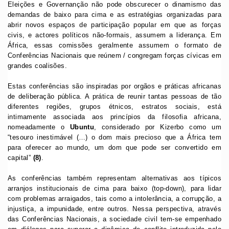
Eleições e Governanção não pode obscurecer o dinamismo das
demandas de baixo para cima e as estratégias organizadas para
abrir novos espaços de participação popular em que as forças
civis, e actores políticos não-formais, assumem a liderança. Em
África, essas comissões geralmente assumem o formato de
Conferências Nacionais que reúnem / congregam forças cívicas em
grandes coalisões.
Estas conferências são inspiradas por orgãos e práticas africanas
de deliberação pública. A prática de reunir tantas pessoas de tão
diferentes regiões, grupos étnicos, estratos sociais, está
intimamente associada aos princípios da filosofia africana,
nomeadamente o
Ubuntu
, considerado por Kizerbo como um
“tesouro inestimável (…) o dom mais precioso que a África tem
para oferecer ao mundo, um dom que pode ser convertido em
capital”
(8)
.
As conferências também representam alternativas aos típicos
arranjos institucionais de cima para baixo (top-down), para lidar
com problemas arraigados, tais como a intolerância, a corrupção, a
injustiça, a impunidade, entre outros. Nessa perspectiva, através
das Conferências Nacionais, a sociedade civil tem-se empenhado