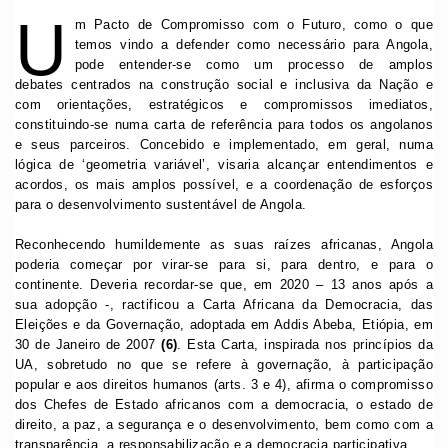
U
m Pacto de Compromisso com o Futuro, como o que
temos vindo a defender como necessário para Angola,
pode entender-se como um processo de amplos
debates centrados na construção social e inclusiva da Nação e
com orientações, estratégicos e compromissos imediatos,
constituindo-se numa carta de referência para todos os angolanos
e seus parceiros. Concebido e implementado, em geral, numa
lógica de ‘geometria variável’, visaria alcançar entendimentos e
acordos, os mais amplos possível, e a coordenação de esforços
para o desenvolvimento sustentável de Angola.
Reconhecendo humildemente as suas raízes africanas, Angola
poderia começar por virar-se para si, para dentro, e para o
continente. Deveria recordar-se que, em 2020 – 13 anos após a
sua adopção -, ractificou a Carta Africana da Democracia, das
Eleições e da Governação, adoptada em Addis Abeba, Etiópia, em
30 de Janeiro de 2007
(6)
. Esta Carta, inspirada nos princípios da
UA, sobretudo no que se refere à governação, à participação
popular e aos direitos humanos (arts. 3 e 4), afirma o compromisso
dos Chefes de Estado africanos com a democracia, o estado de
direito, a paz, a segurança e o desenvolvimento, bem como com a
transparência, a responsabilização e a democracia participativa.