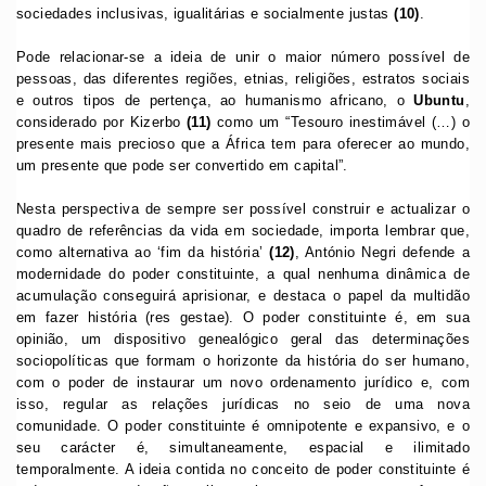
sociedades inclusivas, igualitárias e socialmente justas
(10)
.
Pode relacionar-se a ideia de unir o maior número possível de
pessoas, das diferentes regiões, etnias, religiões, estratos sociais
e outros tipos de pertença, ao humanismo africano, o
Ubuntu
,
considerado por Kizerbo
(11)
como um “Tesouro inestimável (…) o
presente mais precioso que a África tem para oferecer ao mundo,
um presente que pode ser convertido em capital”.
Nesta perspectiva de sempre ser possível construir e actualizar o
quadro de referências da vida em sociedade, importa lembrar que,
como alternativa ao ‘fim da história’
(12)
, António Negri defende a
modernidade do poder constituinte, a qual nenhuma dinâmica de
acumulação conseguirá aprisionar, e destaca o papel da multidão
em fazer história (res gestae). O poder constituinte é, em sua
opinião, um dispositivo genealógico geral das determinações
sociopolíticas que formam o horizonte da história do ser humano,
com o poder de instaurar um novo ordenamento jurídico e, com
isso, regular as relações jurídicas no seio de uma nova
comunidade. O poder constituinte é omnipotente e expansivo, e o
seu carácter é, simultaneamente, espacial e ilimitado
temporalmente. A ideia contida no conceito de poder constituinte é