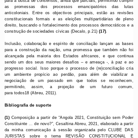
para a busca de consensos, ainda que parciais, permitindo cumprir
as promessas dos processos emancipatórios das lutas
anticoloniais. Entre os objectivos principais, estão as revisões
constitucionais formais e as eleições multipartidárias de pleno
direito, buscando o fortalecimento dos processos democráticos e a
construção de sociedades cívicas (Decalo, p.21)
(17)
.
Inclusão, colaboração e espírito de conciliação lançam as bases
para a construção da nação, uma promessa que também não foi
alcançada pela maioria dos Estados africanos, e que continua
sendo um dos seus maiores desafios – e ameaça -, à paz e ao
progresso social. Isso porque o processo de (re)conciliação cria
um ambiente propício ao perdão, para além de viabilizar a
negociação de um passado em que todos se reconhecem,
permitindo, assim, a projeção de um futuro comum,
para todos18 (Abreu, 2011).
Bibliografia de suporte
(1)
Composição a partir de “Angola 2021, Constituição sem Poder
Constituinte … de novo?”, Cesaltina Abreu, 2021, elaborado a partir
da minha comunicação à sessão organizada pelo CLUBE DAS
JURISTAS sobre o tema REVISÃO CONSTITUCIONAL E