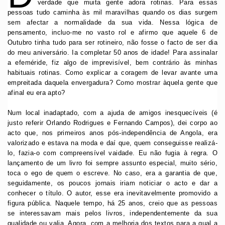
verdade que muita gente adora rotinas. Para essas
pessoas tudo caminha às mil maravilhas quando os dias surgem
sem afectar a normalidade da sua vida. Nessa lógica de
pensamento, incluo-me no vasto rol e afirmo que aquele 6 de
Outubro tinha tudo para ser rotineiro, não fosse o facto de ser dia
do meu aniversário. Ia completar 50 anos de idade! Para assinalar
a efeméride, fiz algo de imprevisível, bem contrário às minhas
habituais rotinas. Como explicar a coragem de levar avante uma
empreitada daquela envergadura? Como mostrar àquela gente que
afinal eu era apto?
Num local inadaptado, com a ajuda de amigos inesquecíveis (é
justo referir Orlando Rodrigues e Fernando Campos), dei corpo ao
acto que, nos primeiros anos pós-independência de Angola, era
valorizado e estava na moda e daí que, quem conseguisse realizá-
lo, fazia-o com compreensível vaidade. Eu não fugia à regra. O
lançamento de um livro foi sempre assunto especial, muito sério,
toca o ego de quem o escreve. No caso, era a garantia de que,
seguidamente, os poucos jornais iriam noticiar o acto e dar a
conhecer o título. O autor, esse era inevitavelmente promovido a
figura pública. Naquele tempo, há 25 anos, creio que as pessoas
se interessavam mais pelos livros, independentemente da sua
qualidade ou valia. Agora, com a melhoria dos textos para a qual a