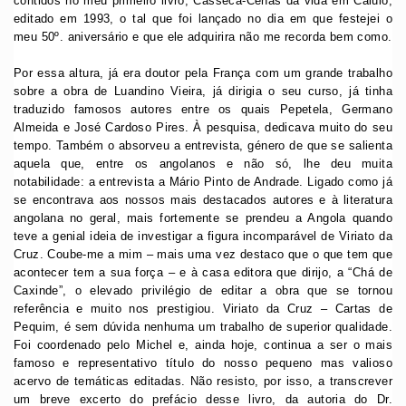
contidos no meu primeiro livro, Casseca-Cenas da vida em Calulo,
editado em 1993, o tal que foi lançado no dia em que festejei o
meu 50º. aniversário e que ele adquirira não me recorda bem como.
Por essa altura, já era doutor pela França com um grande trabalho
sobre a obra de Luandino Vieira, já dirigia o seu curso, já tinha
traduzido famosos autores entre os quais Pepetela, Germano
Almeida e José Cardoso Pires. À pesquisa, dedicava muito do seu
tempo. Também o absorveu a entrevista, género de que se salienta
aquela que, entre os angolanos e não só, lhe deu muita
notabilidade: a entrevista a Mário Pinto de Andrade. Ligado como já
se encontrava aos nossos mais destacados autores e à literatura
angolana no geral, mais fortemente se prendeu a Angola quando
teve a genial ideia de investigar a figura incomparável de Viriato da
Cruz. Coube-me a mim – mais uma vez destaco que o que tem que
acontecer tem a sua força – e à casa editora que dirijo, a “Chá de
Caxinde”, o elevado privilégio de editar a obra que se tornou
referência e muito nos prestigiou. Viriato da Cruz – Cartas de
Pequim, é sem dúvida nenhuma um trabalho de superior qualidade.
Foi coordenado pelo Michel e, ainda hoje, continua a ser o mais
famoso e representativo título do nosso pequeno mas valioso
acervo de temáticas editadas. Não resisto, por isso, a transcrever
um breve excerto do prefácio desse livro, da autoria do Dr.