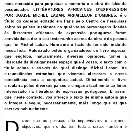
mais merecido para perpetuar a memória e a obra do falecido
pesquisador. LITTÉRATURES AFRICAINES D’EXPRESSION
PORTUGAISE MICHEL LABAN, ARPAILLEUR D’OMBRES, é o
título do caderno editado em Paris pelo Centro de Pesquisas
sobre os países lusófonos no qual várias personagens ligadas
às literaturas africanas de expressão portuguesa foram
convidadas a dar o seu testemunho acerca da obra e da pessoa
que foi Michel Laban. Honra-me o facto de ter sido incluído
nessa lista. Autorizado pelos organizadores do livro especial
que engloba, naturalmente, diversas opiniões, tomei a
liberdade de divulgar neste espaço que é vosso, o texto com o
título acima e através do qual distingo Michel Laban. As
circunstâncias estranhas que vivemos alertaram a nossa
consciência para a conjuntura actual. Dificilmente o livro
circularia pelos diversos países e chegaria facilmente ao leitor
interessado na literatura de expressão portuguesa. É assim
que, neste contexto, vos ofereço o texto de minha autoria que
o integra e segue, necessariamente, mais longo que os que
escrevo habitualmente.
D
izem que as pessoas são imprevisíveis e, sejamos
objectivos, quem o diz tem toda a razão. Também é