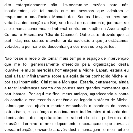
dito categoricamente não. Invocaram-se razões para nós
insuficientes, de tal modo que as pessoas que admiram e
respeitam o académico Manuel dos Santos Lima, ao lhes ser
vetada a deslocação ao Bié, seu local de nascimento, juntaram-se
a ele numa concorrida e fraternal confraternização na Associação
Cultural e Recreativa “Chá de Caxinde”. Outro acto atrevido que, a
partir daí, nos custou o avolumar da exclusão a que já estávamos
votados, a permanente desconfiança dos nossos propósitos.
Não fosse o receio de tomar mais tempo e espaço de intervenção
que me foi generosamente oferecido pela organização desta
louvável e muito merecida homenagem a Michel Laban, estaria eu
aqui a falar infinitamente sobre a alegria de ter conhecido Michel e,
por seu intermédio, Christine e Monique. Estaria, certamente, ainda
a tecer lembranças acerca dos poucos mas grandes momentos que
partilhámos. Por aqui me fico, meus amigos, agradecendo a honra
do convite e enaltecendo a essência do legado histórico de Michel
Laban que nos ajuda a manter empunhada a bandeira do nosso
patriotismo, e nos força a continuarmos indiferentes à atoarda dos
dominantes, dos oportunistas e sobretudo dos poderosos de
ocasião. Termino o meu depoimento esperançado que sirva a
vossa intenção, enviando através desta mensagem, o meu forte e