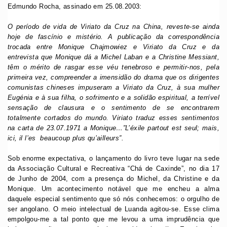
Edmundo Rocha, assinado em 25.08.2003:
O período de vida de Viriato da Cruz na China, reveste-se ainda
hoje de fascínio e mistério. A publicação da correspondência
trocada entre Monique Chajmowiez e Viriato da Cruz e da
entrevista que Monique dá a Michel Laban e a Christine Messiant,
têm o mérito de rasgar esse véu tenebroso e permitir-nos, pela
primeira vez, compreender a imensidão do drama que os dirigentes
comunistas chineses impuseram a Viriato da Cruz, à sua mulher
Eugénia e à sua filha, o sofrimento e a solidão espiritual, a terrível
sensação de clausura e o sentimento de se encontrarem
totalmente cortados do mundo. Viriato traduz esses sentimentos
na carta de 23.07.1971 a Monique…”L’éxile partout est seul; mais,
ici, il l’es beaucoup plus qu’ailleurs”.
Sob enorme expectativa, o lançamento do livro teve lugar na sede
da Associação Cultural e Recreativa “Chá de Caxinde”, no dia 17
de Junho de 2004, com a presença do Michel, da Christine e da
Monique. Um acontecimento notável que me encheu a alma
daquele especial sentimento que só nós conhecemos: o orgulho de
ser angolano. O meio intelectual de Luanda agitou-se. Esse clima
empolgou-me a tal ponto que me levou a uma imprudência que