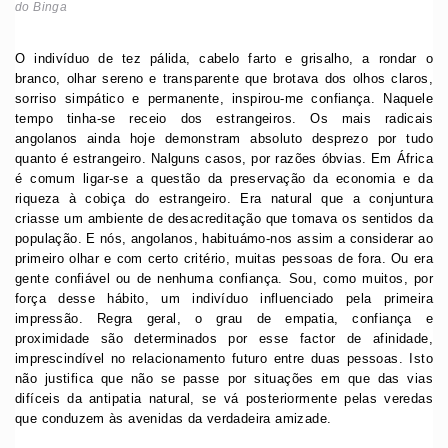
do Binga
O indivíduo de tez pálida, cabelo farto e grisalho, a rondar o
branco, olhar sereno e transparente que brotava dos olhos claros,
sorriso simpático e permanente, inspirou-me confiança. Naquele
tempo tinha-se receio dos estrangeiros. Os mais radicais
angolanos ainda hoje demonstram absoluto desprezo por tudo
quanto é estrangeiro. Nalguns casos, por razões óbvias. Em África
é comum ligar-se a questão da preservação da economia e da
riqueza à cobiça do estrangeiro. Era natural que a conjuntura
criasse um ambiente de desacreditação que tomava os sentidos da
população. E nós, angolanos, habituámo-nos assim a considerar ao
primeiro olhar e com certo critério, muitas pessoas de fora. Ou era
gente confiável ou de nenhuma confiança. Sou, como muitos, por
força desse hábito, um indivíduo influenciado pela primeira
impressão. Regra geral, o grau de empatia, confiança e
proximidade são determinados por esse factor de afinidade,
imprescindível no relacionamento futuro entre duas pessoas. Isto
não justifica que não se passe por situações em que das vias
difíceis da antipatia natural, se vá posteriormente pelas veredas
que conduzem às avenidas da verdadeira amizade.