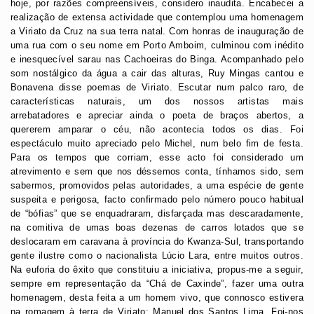
hoje, por razões compreensíveis, considero inaudita. Encabecei a
realização de extensa actividade que contemplou uma homenagem
a Viriato da Cruz na sua terra natal. Com honras de inauguração de
uma rua com o seu nome em Porto Amboim, culminou com inédito
e inesquecível sarau nas Cachoeiras do Binga. Acompanhado pelo
som nostálgico da água a cair das alturas, Ruy Mingas cantou e
Bonavena disse poemas de Viriato. Escutar num palco raro, de
características naturais, um dos nossos artistas mais
arrebatadores e apreciar ainda o poeta de braços abertos, a
quererem amparar o céu, não acontecia todos os dias. Foi
espectáculo muito apreciado pelo Michel, num belo fim de festa.
Para os tempos que corriam, esse acto foi considerado um
atrevimento e sem que nos déssemos conta, tínhamos sido, sem
sabermos, promovidos pelas autoridades, a uma espécie de gente
suspeita e perigosa, facto confirmado pelo número pouco habitual
de “bófias” que se enquadraram, disfarçada mas descaradamente,
na comitiva de umas boas dezenas de carros lotados que se
deslocaram em caravana à província do Kwanza-Sul, transportando
gente ilustre como o nacionalista Lúcio Lara, entre muitos outros.
Na euforia do êxito que constituiu a iniciativa, propus-me a seguir,
sempre em representação da “Chá de Caxinde”, fazer uma outra
homenagem, desta feita a um homem vivo, que connosco estivera
na romagem à terra de Viriato: Manuel dos Santos Lima. Foi-nos