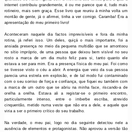
internet contribuiu grandemente, é ou me parece que é, tudo mais
rotineiro, mais sem graça. Esse livro que reuniu à minha volta um
montão de gente, já o afirmei, tinha a ver comigo. Caramba! Era a
apresentação do meu primeiro livro!
Aconteceram naquele dia factos imprevisíveis e fora da minha
rotina, já referi isso. Um deles, quiçá o mais importante, foi a
ansiada presença no meio da pequena multidão que se amontoou
no sítio impróprio, de uma pessoa que deixou bem visível no seu
rosto a marca de um dia muito feliz para si, tanto quanto ele
estava a ser para mim. Era a presença física do meu pai. Foi como
se tivesse visto o céu a abrir. A energia que veio da sua pessoa
parecia uma estrela em explosão, e de tal modo fui contaminado
com o seu sorriso de força e confiança, que fiquei eu também com
a marca de um outro que se abriu na minha face, riscando-a de
orelha a orelha. Estava ali a registar-se o primeiro encontro,
particularmente intenso, entre o imberbe escriba, atrevido
cinquentão, metido numa veste que não era a dele, e aquele que
viria a ser o primeiro crítico do seu trabalho.
Na verdade, o meu pai, logo no dia seguinte detectou nele a
ausência de elementos e protagonistas. Não aprovou a versão tão