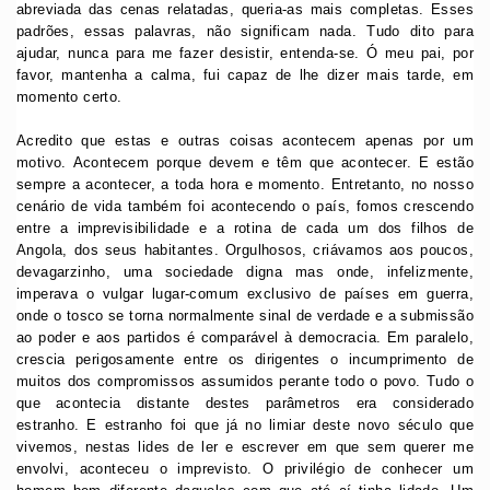
abreviada das cenas relatadas, queria-as mais completas. Esses
padrões, essas palavras, não significam nada. Tudo dito para
ajudar, nunca para me fazer desistir, entenda-se. Ó meu pai, por
favor, mantenha a calma, fui capaz de lhe dizer mais tarde, em
momento certo.
Acredito que estas e outras coisas acontecem apenas por um
motivo. Acontecem porque devem e têm que acontecer. E estão
sempre a acontecer, a toda hora e momento. Entretanto, no nosso
cenário de vida também foi acontecendo o país, fomos crescendo
entre a imprevisibilidade e a rotina de cada um dos filhos de
Angola, dos seus habitantes. Orgulhosos, criávamos aos poucos,
devagarzinho, uma sociedade digna mas onde, infelizmente,
imperava o vulgar lugar-comum exclusivo de países em guerra,
onde o tosco se torna normalmente sinal de verdade e a submissão
ao poder e aos partidos é comparável à democracia. Em paralelo,
crescia perigosamente entre os dirigentes o incumprimento de
muitos dos compromissos assumidos perante todo o povo. Tudo o
que acontecia distante destes parâmetros era considerado
estranho. E estranho foi que já no limiar deste novo século que
vivemos, nestas lides de ler e escrever em que sem querer me
envolvi, aconteceu o imprevisto. O privilégio de conhecer um