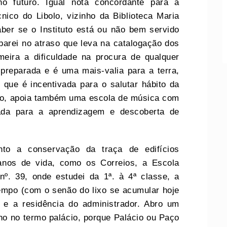
o futuro. Igual nota concordante para a
cnico do Libolo, vizinho da Biblioteca Maria
aber se o Instituto está ou não bem servido
eparei no atraso que leva na catalogação dos
meira a dificuldade na procura de qualquer
 preparada e é uma mais-valia para a terra,
 que é incentivada para o salutar hábito da
dito, apoia também uma escola de música com
rada para a aprendizagem e descoberta de
nto a conservação da traça de edifícios
anos de vida, como os Correios, a Escola
nº. 39, onde estudei da 1ª. à 4ª classe, a
empo (com o senão do lixo se acumular hoje
s e a residência do administrador. Abro um
nho no termo palácio, porque Palácio ou Paço