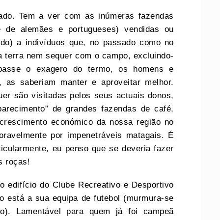
cado. Tem a ver com as inúmeras fazendas
nte de alemães e portugueses) vendidas ou
iado) a indivíduos que, no passado como no
a terra nem sequer com o campo, excluindo-
o, passe o exagero do termo, os homens e
, as saberiam manter e aproveitar melhor.
er são visitadas pelos seus actuais donos,
aparecimento” de grandes fazendas de café,
o crescimento económico da nossa região no
xoravelmente por impenetráveis matagais. É
ticularmente, eu penso que se deveria fazer
s roças!
o edifício do Clube Recreativo e Desportivo
mo está a sua equipa de futebol (murmura-se
iro). Lamentável para quem já foi campeã