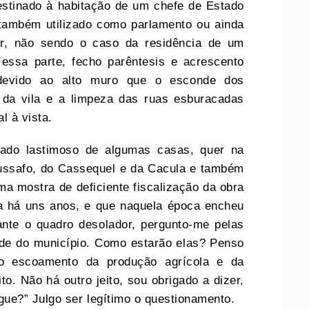
estinado à habitação de um chefe de Estado
também utilizado como parlamento ou ainda
ior, não sendo o caso da residência de um
 essa parte, fecho parêntesis e acrescento
 devido ao alto muro que o esconde dos
 da vila e a limpeza das ruas esburacadas
l à vista.
ado lastimoso de algumas casas, quer na
ussafo, do Cassequel e da Cacula e também
ma mostra de deficiente fiscalização da obra
da há uns anos, e que naquela época encheu
ante o quadro desolador, pergunto-me pelas
ede do município. Como estarão elas? Penso
o escoamento da produção agrícola e da
ito. Não há outro jeito, sou obrigado a dizer,
ue?” Julgo ser legítimo o questionamento.