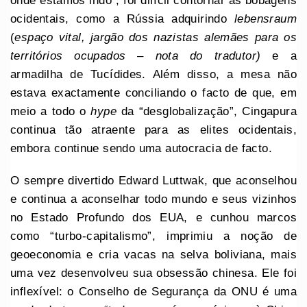
onde estamos indo”, foi difícil contornar as bobagens
ocidentais, como a Rússia adquirindo
lebensraum
(
espaço vital, jargão dos nazistas alemães para os
territórios ocupados – nota do tradutor)
e a
armadilha de Tucídides. Além disso, a mesa não
estava exactamente conciliando o facto de que, em
meio a todo o
hype
da “desglobalização”, Cingapura
continua tão atraente para as elites ocidentais,
embora continue sendo uma autocracia de facto.
O sempre divertido Edward Luttwak, que aconselhou
e continua a aconselhar todo mundo e seus vizinhos
no Estado Profundo dos EUA, e cunhou marcos
como “turbo-capitalismo”, imprimiu a noção de
geoeconomia e cria vacas na selva boliviana, mais
uma vez desenvolveu sua obsessão chinesa. Ele foi
inflexível: o Conselho de Segurança da ONU é uma