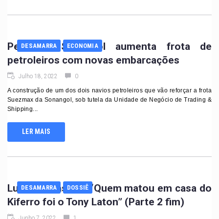
Petróleo. Sonangol aumenta frota de
DESAMARRA
ECONOMIA
petroleiros com novas embarcações
Julho 18, 2022
0
A construção de um dos dois navios petroleiros que vão reforçar a frota
Suezmax da Sonangol, sob tutela da Unidade de Negócio de Trading &
Shipping...
LER MAIS
Luís dos Passos. “Quem matou em casa do
DESAMARRA
DOSSIÊ
Kiferro foi o Tony Laton” (Parte 2 fim)
Junho 7, 2022
1