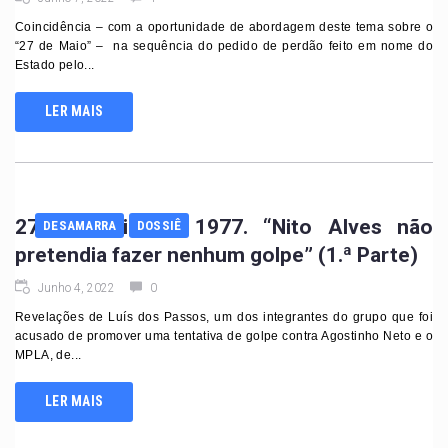
Coincidência – com a oportunidade de abordagem deste tema sobre o
“27 de Maio” – na sequência do pedido de perdão feito em nome do
Estado pelo...
LER MAIS
27 de Maio de 1977. “Nito Alves não
DESAMARRA
DOSSIÊ
pretendia fazer nenhum golpe” (1.ª Parte)
Junho 4, 2022
0
Revelações de Luís dos Passos, um dos integrantes do grupo que foi
acusado de promover uma tentativa de golpe contra Agostinho Neto e o
MPLA, de...
LER MAIS