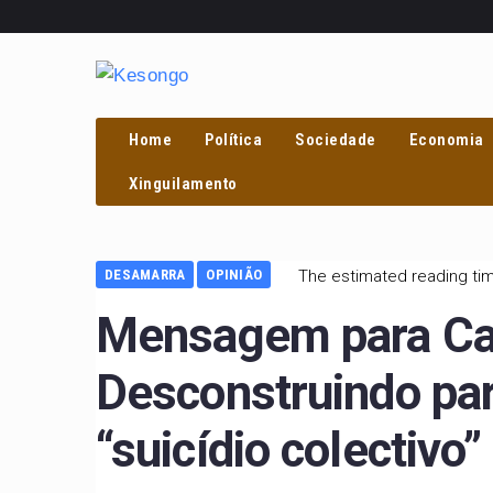
Home
Política
Sociedade
Economia
Xinguilamento
DESAMARRA
OPINIÃO
The estimated reading tim
Mensagem para Car
Desconstruindo pa
“suicídio colectivo”