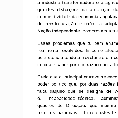
a indústria transformadora e a agri
grandes distorções na atribuição d
competitividade da economia angola
de reestruturação económica adop
Nação independente comprovam a tu
Esses problemas que tu bem enume
realmente resolvidos. E como afec
persistência tende a revelar-se em co
coloca é saber por que razão nunca f
Creio que o principal entrave se enc
poder político que, por duas razões 
falta daquilo que se designa de vo
é, incapacidade técnica, administr
quadros de Direcção, que mesmo 
técnicos nacionais, tu referistes-t