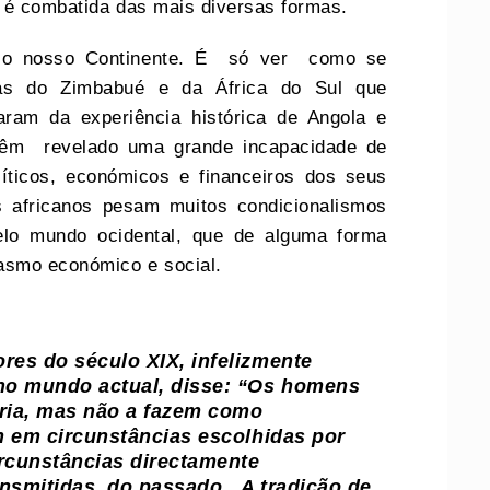
a” é combatida das mais diversas formas.
o nosso Continente. É só ver como se
s do Zimbabué e da África do Sul que
ram da experiência histórica de Angola e
têm revelado uma grande incapacidade de
íticos, económicos e financeiros dos seus
s africanos pesam muitos condicionalismos
pelo mundo ocidental, que de alguma forma
asmo económico e social.
es do século XIX, infelizmente
no mundo actual, disse:
“Os homens
ória, mas não a fazem como
 em circunstâncias escolhidas por
rcunstâncias directamente
ansmitidas do passado. A tradição de