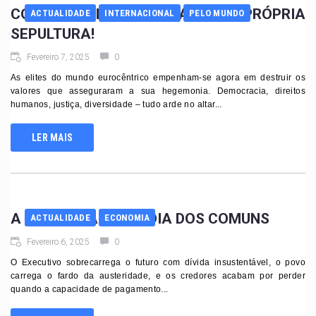
COMO O OCIDENTE CAVA A SUA PRÓPRIA
ACTUALIDADE
INTERNACIONAL
PELO MUNDO
SEPULTURA!
Fevereiro 7, 2025
0
As elites do mundo eurocêntrico empenham-se agora em destruir os
valores que asseguraram a sua hegemonia. Democracia, direitos
humanos, justiça, diversidade – tudo arde no altar...
LER MAIS
A DÍVIDA E A TRAGÉDIA DOS COMUNS
ACTUALIDADE
ECONOMIA
Fevereiro 6, 2025
0
O Executivo sobrecarrega o futuro com dívida insustentável, o povo
carrega o fardo da austeridade, e os credores acabam por perder
quando a capacidade de pagamento...