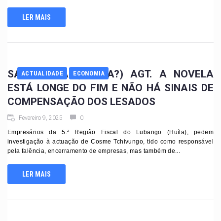
LER MAIS
SAQUES NA (OU DA?) AGT. A NOVELA
ACTUALIDADE
ECONOMIA
ESTÁ LONGE DO FIM E NÃO HÁ SINAIS DE
COMPENSAÇÃO DOS LESADOS
Fevereiro 9, 2025
0
Empresários da 5.ª Região Fiscal do Lubango (Huíla), pedem
investigação à actuação de Cosme Tchivungo, tido como responsável
pela falência, encerramento de empresas, mas também de...
LER MAIS