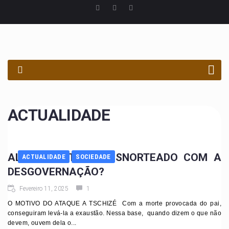
PROCURAR
ACTUALIDADE
ALGUÉM ESTARÁ DESNORTEADO COM A
ACTUALIDADE
SOCIEDADE
DESGOVERNAÇÃO?
Fevereiro 11, 2025
1
O MOTIVO DO ATAQUE A TSCHIZÉ Com a morte provocada do pai,
conseguiram levá-la a exaustão. Nessa base, quando dizem o que não
devem, ouvem dela o...