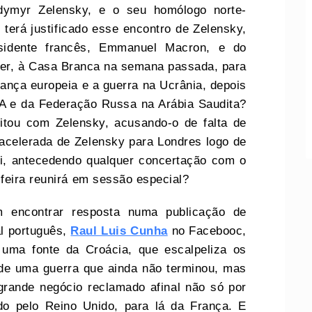
odymyr Zelensky, e o seu homólogo norte-
terá justificado esse encontro de Zelensky,
esidente francês, Emmanuel Macron, e do
rmer, à Casa Branca na semana passada, para
ança europeia e a guerra na Ucrânia, depois
A e da Federação Russa na Arábia Saudita?
itou com Zelensky, acusando-o de falta de
 acelerada de Zelensky para Londres logo de
ói, antecedendo qualquer concertação com o
feira reunirá em sessão especial?
m encontrar resposta numa publicação de
l português,
Raul Luis Cunha
no Facebooc,
uma fonte da Croácia, que escalpeliza os
 de uma guerra que ainda não terminou, mas
rande negócio reclamado afinal não só por
o pelo Reino Unido, para lá da França. E