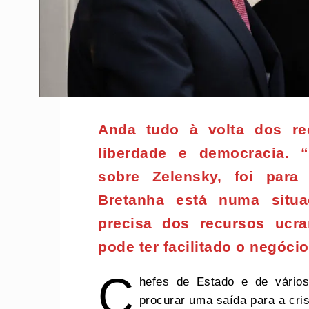
Anda tudo à volta dos r
liberdade e democracia. 
sobre Zelensky, foi para 
Bretanha está numa situ
precisa dos recursos ucra
pode ter facilitado o negócio
C
hefes de Estado e de vário
procurar uma saída para a cri