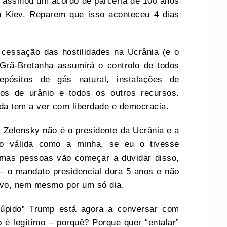
r, assinou um acordo de parceria de 100 anos
 Kiev. Reparem que isso aconteceu 4 dias
cessação das hostilidades na Ucrânia (e o
a Grã-Bretanha assumirá o controlo de todos
epósitos de gás natural, instalações de
os de urânio e todos os outros recursos.
nada tem a ver com liberdade e democracia.
 Zelensky não é o presidente da Ucrânia e a
ão válida como a minha, se eu o tivesse
umas pessoas vão começar a duvidar disso,
 – o mandato presidencial dura 5 anos e não
ivo, nem mesmo por um só dia.
túpido” Trump está agora a conversar com
é legítimo – porquê? Porque quer “entalar”