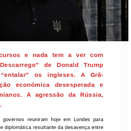
ecursos e nada tem a ver com
“Descarrego” de Donald Trump
“entalar” os ingleses. A Grã-
ação económica desesperada e
nianos. A agressão da Rússia,
.
s governos reuniram hoje em Londes para
se diplomática resultante da desavença entre