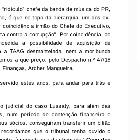
o “ridículo” chefe da banda de música do PR,
o, é que no topo da hierarquia, um dos ex-
r coincidência irmão do Chefe do Executivo,
luta contra a corrupção”. Por coincidência, ao
ncedida a possibilidade de aquisição de
em a TAAG desmantelada, nem a moribunda
bemos a que preço, pelo Despacho n.º 47/18
as Finanças, Archer Mangueira.
servido estes anos, para andar para trás e
 judicial do caso Lussaty, para além das
s, num período de contenção financeira e
us sócios, conseguiram transferir um bilião
 recordamos que o tribunal tenha ouvido o
mento, à semelhança do chamado
“Caso dos