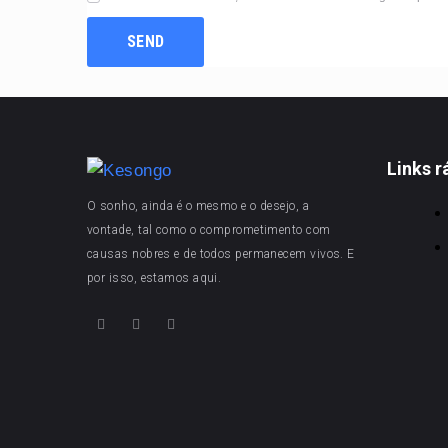
Links r
O sonho, ainda é o mesmo e o desejo, a
vontade, tal como o comprometimento com
causas nobres e de todos permanecem vivos. E
por isso, estamos aqui.