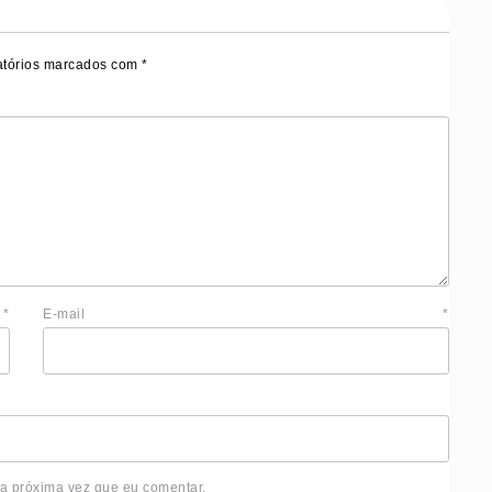
tórios marcados com
*
e
*
E-mail
*
 a próxima vez que eu comentar.