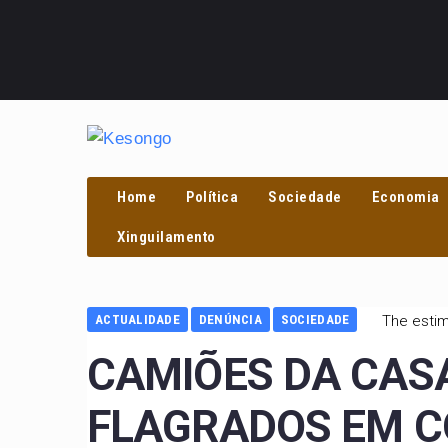
PROCURAR
Home
Política
Sociedade
Economia
Xinguilamento
ACTUALIDADE
DENÚNCIA
SOCIEDADE
The estim
CAMIÕES DA CASA
FLAGRADOS EM 