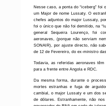
Nesse caso, a ponta do “iceberg” foi 
um Major de nome Lussaty. O estranh
chefes adjuntos do major Lussaty, po
foi o único que não foi demitido, na “
general Sequeira Lourenço, foi co
aeronaves, (porque não serviam n
SONAIR), por ajuste directo, não sa
de 12 de Fevereiro, do ex-ministro d
Todavia, as referidas aeronaves têm 
para a frente entre Angola e RDC.
Da mesma forma, durante o processo
mortes estranhas e fuga de arguido
cambial, o major Lussaty e um dos se
de dólares. Estranhamente, não nos
governador do BNA em sede de julga