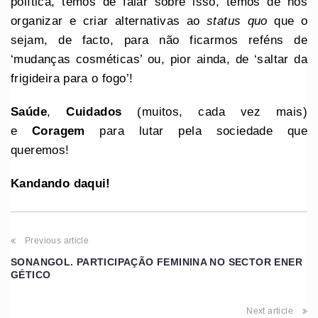
política, temos de falar sobre isso, temos de nos
organizar e criar alternativas ao
status quo
que o
sejam, de facto, para não ficarmos reféns de
‘mudanças cosméticas’ ou, pior ainda, de ‘saltar da
frigideira para o fogo’!
Saúde
,
Cuidados
(muitos, cada vez mais)
e
Coragem
para lutar pela sociedade que
queremos!
Kandando daqui!
Previous article
SONANGOL. PARTICIPAÇÃO FEMININA NO SECTOR ENER
GÉTICO
Next article