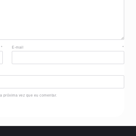
e
*
E-mail
*
 a próxima vez que eu comentar.