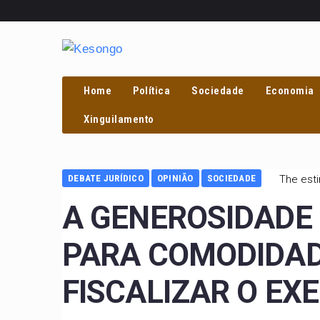
Home
Política
Sociedade
Economia
Xinguilamento
DEBATE JURÍDICO
OPINIÃO
SOCIEDADE
The esti
A GENEROSIDADE
PARA COMODIDAD
FISCALIZAR O EX