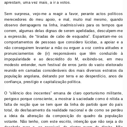
aprestam, uma vez mais, a ir a votos.
Sem surpresa, vejo-me a reagir a favor, perante actos políticos
merecedores do meu apoio, e mal, muito mal mesmo, quando
observo derrapagens na linha, inadmissíveis para os tempos que
correm, algumas delas dignas de serem apelidadas, desculpem-me
a expressão, de “tiradas de cabo de esquadra”. Espantam-me os
comportamentos de pessoas que considero lúcidas, a apoiar e a
não conseguirem levantar a mão ou erguer a voz contra atitudes e
pronunciamentos de (ir) responsáveis que têm conduzido à
impopularidade e ao descrédito do M, exibindo-se, em meu
modesto entender, num festival de erros junto do vasto eleitorado
reunido em camadas consideráveis dos mais diversos estratos da
população angolana, deitando por terra e ao desperdício, anos de
confiança, prestígio e capitalização política.
O “silêncio dos inocentes” emana de claro oportunismo militante,
perigoso porque consciente, a mostrar à saciedade como é nítida a
falta de noção que se tem quer da linha do partido quer do país
total, do desfasamento da realidade nacional e de como se perdeu
a ideia da alteração da composição do quadro da população
votante. Não tenho, com este escrito, intenção que não seja a do