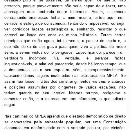
desabafo puro e, se possível, de alertar quem de direito. Não
pretendo, porque provavelmente não seria capaz de o fazer, uma
abordagem mais profunda deste fenómeno. Assim, e embora
contrariando promessas feitas a mim mesmo, estou aqui, num
derradeiro esforço de consciência, tentando o impossível, ou seja,
ver corrigidos lapsos estratégicos e, sonhando, recordar o que
aprendi ao longo dos anos da minha militância. Foram certos
princípios que estão agora, infelizmente, a passar de moda e, o
que não deixa de ser grave para quem vive a política de modo
sério, a serem vistos como perigosos. Especificando, parecem um
verdadeiro incómodo. Na verdade, e perante factos
inquestionáveis, a mim vai parecendo, desde há longo tempo, que
a democracia, ou o seu espectro, vêm, incompreensivelmente,
causando danos, alguns incómodos nas estruturas do MPLA. Se
assim não fosse, muitos dos constrangimentos visíveis e atitudes
e posições assumidas por dirigentes de vários escalões, não
teriam guarida no seu interior. Nesses termos, obrigo-me a
comentar então, e a recordar em tom afirmativo, o que adiante
segue:
Nas cartilhas do MPLA aprendi que o estado democrático de direito
se caracteriza
pela soberania popular
, por uma Constituição
elaborada em conformidade com a vontade popular, por eleições