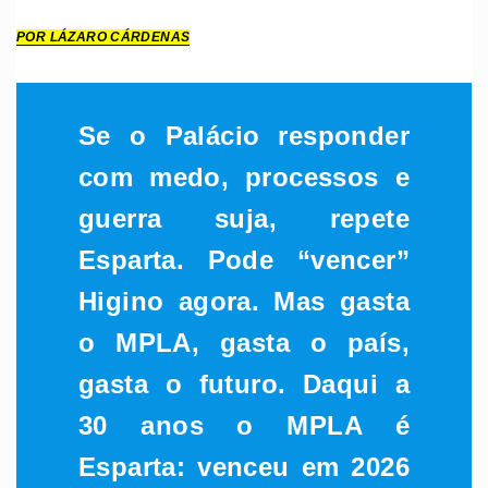
POR LÁZARO CÁRDENAS
Se o Palácio responder
com medo, processos e
guerra suja, repete
Esparta. Pode “vencer”
Higino agora. Mas gasta
o MPLA, gasta o país,
gasta o futuro. Daqui a
30 anos o MPLA é
Esparta: venceu em 2026