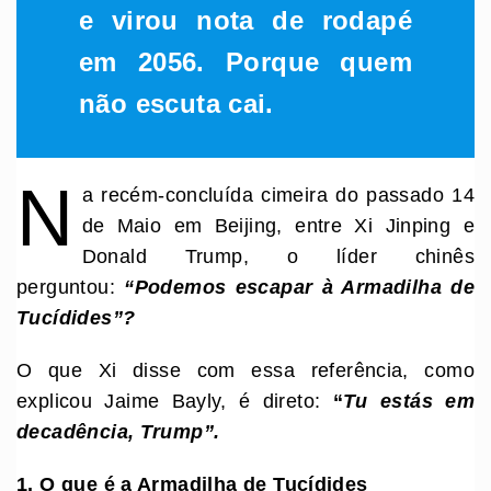
e virou nota de rodapé
em 2056. Porque quem
não escuta cai.
N
a recém-concluída cimeira do passado 14
de Maio em Beijing, entre Xi Jinping e
Donald Trump, o líder chinês
perguntou:
“Podemos escapar à Armadilha de
Tucídides”?
O que Xi disse com essa referência, como
explicou Jaime Bayly, é direto:
“
Tu estás em
decadência, Trump”.
1. O que é a Armadilha de Tucídides