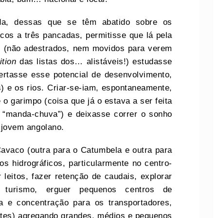
da, dessas que se têm abatido sobre os
os a três pancadas, permitisse que lá pela
os (não adestrados, nem movidos para verem
ition
das listas dos… alistáveis!) estudasse
bertasse esse potencial de desenvolvimento,
) e os rios. Criar-se-iam, espontaneamente,
 o garimpo (coisa que já o estava a ser feita
o “manda-chuva”) e deixasse correr o sonho
o jovem angolano.
vaco (outra para o Catumbela e outra para
os hidrográficos, particularmente no centro-
leitos, fazer retenção de caudais, explorar
de turismo, erguer pequenos centros de
ca e concentração para os transportadores,
ntes) agregando grandes, médios e pequenos