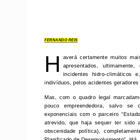
FERNANDO REIS
H
averá certamente muitos mai
apresentados, ultimamente,
incidentes hidro-climáticos 
indivíduos, pelos acidentes geradore
Mas, com o quadro legal marcadame
pouco empreendedora, salvo se o
exponenciais com o parceiro “Estado
atrevido, que haja sequer ter sido
obscenidade política), completament
Planificado de Desenvolvimento”, blá,