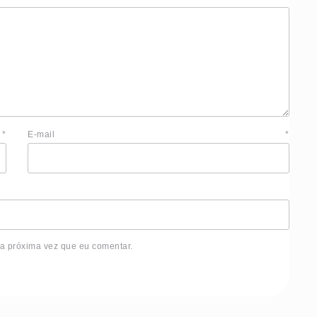
e
*
E-mail
*
 a próxima vez que eu comentar.