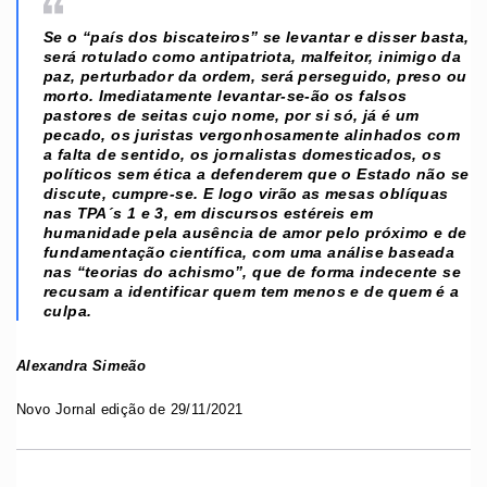
Se o “país dos biscateiros” se levantar e disser basta,
será rotulado como antipatriota, malfeitor, inimigo da
paz, perturbador da ordem, será perseguido, preso ou
morto. Imediatamente levantar-se-ão os falsos
pastores de seitas cujo nome, por si só, já é um
pecado, os juristas vergonhosamente alinhados com
a falta de sentido, os jornalistas domesticados, os
políticos sem ética a defenderem que o Estado não se
discute, cumpre-se. E logo virão as mesas oblíquas
nas TPA´s 1 e 3, em discursos estéreis em
humanidade pela ausência de amor pelo próximo e de
fundamentação científica, com uma análise baseada
nas “teorias do achismo”, que de forma indecente se
recusam a identificar quem tem menos e de quem é a
culpa
.
Alexandra Simeão
Novo Jornal edição de 29/11/2021