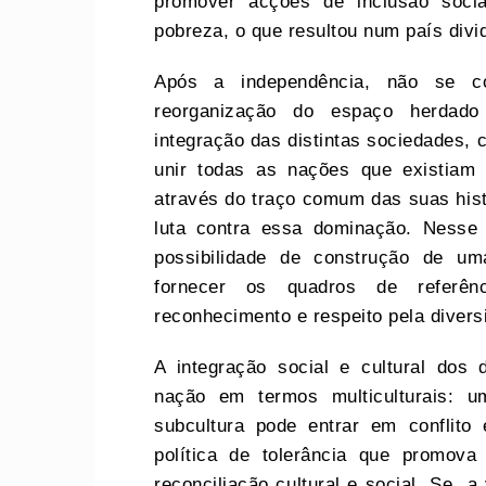
promover acções de inclusão socia
pobreza, o que resultou num país div
Após a independência, não se co
reorganização do espaço herdado
integração das distintas sociedades,
unir todas as nações que existiam 
através do traço comum das suas histó
luta contra essa dominação. Nesse 
possibilidade de construção de uma
fornecer os quadros de referên
reconhecimento e respeito pela diversi
A integração social e cultural dos 
nação em termos multiculturais: 
subcultura pode entrar em conflit
política de tolerância que promov
reconciliação cultural e social. Se a