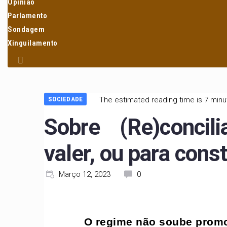
Opinião
Parlamento
Sondagem
Xinguilamento
SOCIEDADE
The estimated reading time is 7 min
Sobre (Re)concil
valer, ou para cons
Março 12, 2023
0
O regime não soube promo