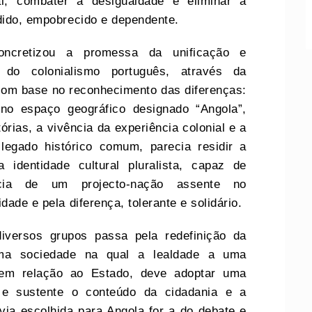
l, combater a desigualdade e eliminar a
idido, empobrecido e dependente.
ncretizou a promessa da unificação e
 do colonialismo português, através da
 com base no reconhecimento das diferenças:
no espaço geográfico designado “Angola”,
rias, a vivência da experiência colonial e a
legado histórico comum, parecia residir a
 identidade cultural pluralista, capaz de
cia de um projecto-nação assente no
dade e pela diferença, tolerante e solidário.
diversos grupos passa pela redefinição da
uma sociedade na qual a lealdade a uma
o em relação ao Estado, deve adoptar uma
a e sustente o conteúdo da cidadania e a
 via escolhida para Angola for a do debate e