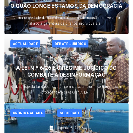
O QUÃO LONGE ESTAMOS DA DEMOCRACIA
Numa sociedade democrática, o sistema democrático deve estar
aliado a garantias de direitos individuais e...
ACTUALIDADE
DEBATE JURÍDICO
Agosto 7, 2026
A LEI N.º 6/26 E O REGIME JURÍDICO DO
COMBATE À DESINFORMAÇÃO
O desafio está lançado: regular sem sufocar, punir sem injustiçar,
proteger sem censurar. A Lei...
CRÓNICA AFIADA
SOCIEDADE
Agosto 6, 2026