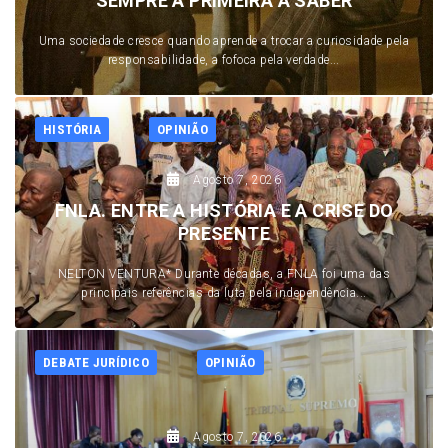
SEMPRE A PRIMEIRA A SABER
Uma sociedade cresce quando aprende a trocar a curiosidade pela
responsabilidade, a fofoca pela verdade...
HISTÓRIA
OPINIÃO
Agosto 7, 2026
FNLA. ENTRE A HISTÓRIA E A CRISE DO
PRESENTE
NELTON VENTURA* Durante décadas, a FNLA foi uma das
principais referências da luta pela independência...
DEBATE JURÍDICO
OPINIÃO
Agosto 7, 2026