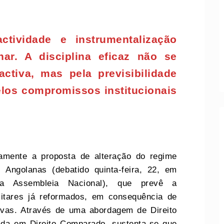
oactividade e instrumentalização
inar. A disciplina eficaz não se
activa, mas pela previsibilidade
elos compromissos institucionais
icamente a proposta de alteração do regime
 Angolanas (debatido quinta-feira, 22, em
na Assembleia Nacional), que prevê a
litares já reformados, em consequência de
tivas. Através de uma abordagem de Direito
iada em Direito Comparado, sustenta-se que