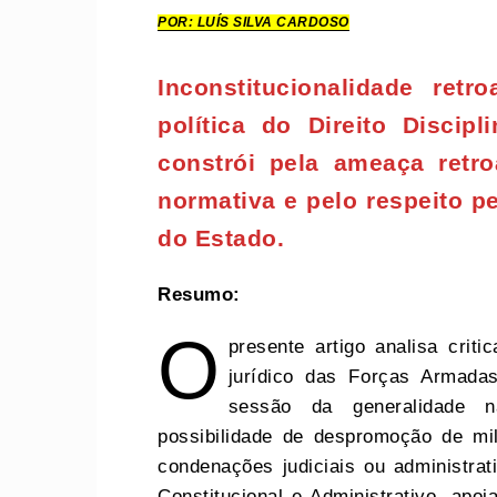
POR: LUÍS SILVA CARDOSO
Inconstitucionalidade retr
política do Direito Discipl
constrói pela ameaça retro
normativa e pelo respeito p
do Estado.
Resumo:
O
presente artigo analisa crit
jurídico das Forças Armadas
sessão da generalidade 
possibilidade de despromoção de mi
condenações judiciais ou administra
Constitucional e Administrativo, apo