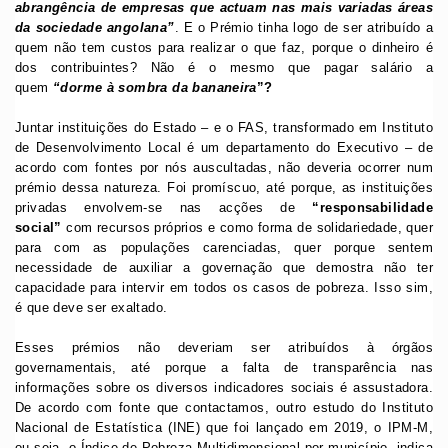
abrangência de empresas que actuam nas mais variadas áreas
da sociedade angolana”
. E o Prémio tinha logo de ser atribuído a
quem não tem custos para realizar o que faz, porque o dinheiro é
dos contribuintes? Não é o mesmo que pagar salário a
quem
“dorme à sombra da bananeira
”?
Juntar instituições do Estado – e o FAS, transformado em Instituto
de Desenvolvimento Local é um departamento do Executivo – de
acordo com fontes por nós auscultadas, não deveria ocorrer num
prémio dessa natureza. Foi promíscuo, até porque, as instituições
privadas envolvem-se nas acções de
“responsabilidade
social”
com recursos próprios e como forma de solidariedade, quer
para com as populações carenciadas, quer porque sentem
necessidade de auxiliar a governação que demostra não ter
capacidade para intervir em todos os casos de pobreza. Isso sim,
é que deve ser exaltado.
Esses prémios não deveriam ser atribuídos à órgãos
governamentais, até porque a falta de transparência nas
informações sobre os diversos indicadores sociais é assustadora.
De acordo com fonte que contactamos, outro estudo do Instituto
Nacional de Estatística (INE) que foi lançado em 2019, o IPM-M,
ou seja, o Índice de Pobreza Multidimensional por município, indica