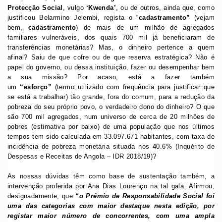
Protecção Social
, vulgo
‘Kwenda’
, ou de outros, ainda que, como
justificou Belarmino Jelembi, regista o “
cadastramento”
(vejam
bem,
cadastramento
) de mais de um milhão de agregados
familiares vulneráveis, dos quais 700 mil já beneficiaram de
transferências monetárias? Mas, o dinheiro pertence a quem
afinal? Saiu de que cofre ou de que reserva estratégica? Não é
papel do governo, ou dessa instituição, fazer ou desempenhar bem
a sua missão? Por acaso, está a fazer também
um
“esforço”
(termo utilizado com frequência para justificar que
se está a trabalhar) tão grande, fora do comum, para a redução da
pobreza do seu próprio povo, o verdadeiro dono do dinheiro? O que
são 700 mil agregados, num universo de cerca de 20 milhões de
pobres (estimativa por baixo) de uma população que nos últimos
tempos tem sido calculada em 33.097.671 habitantes, com taxa de
incidência de pobreza monetária situada nos 40.6% (Inquérito de
Despesas e Receitas de Angola – IDR 2018/19)?
As nossas dúvidas têm como base de sustentação também, a
intervenção proferida por Ana Dias Lourenço na tal gala. Afirmou,
designadamente, que
“o Prémio de Responsabilidade Social foi
uma das categorias com maior destaque nesta edição, por
registar maior número de concorrentes, com uma ampla