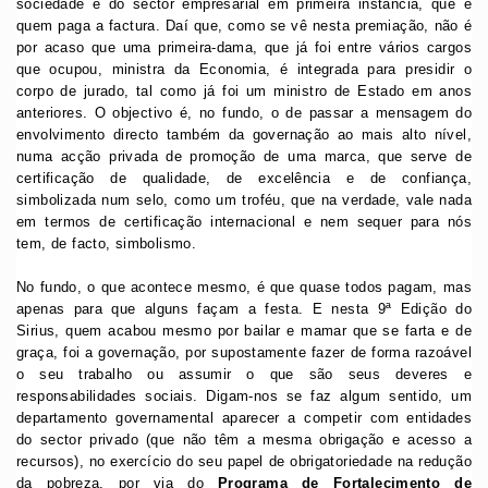
sociedade e do sector empresarial em primeira instância, que é
quem paga a factura. Daí que, como se vê nesta premiação, não é
por acaso que uma primeira-dama, que já foi entre vários cargos
que ocupou, ministra da Economia, é integrada para presidir o
corpo de jurado, tal como já foi um ministro de Estado em anos
anteriores. O objectivo é, no fundo, o de passar a mensagem do
envolvimento directo também da governação ao mais alto nível,
numa acção privada de promoção de uma marca, que serve de
certificação de qualidade, de excelência e de confiança,
simbolizada num selo, como um troféu, que na verdade, vale nada
em termos de certificação internacional e nem sequer para nós
tem, de facto, simbolismo.
No fundo, o que acontece mesmo, é que quase todos pagam, mas
apenas para que alguns façam a festa. E nesta 9ª Edição do
Sirius, quem acabou mesmo por bailar e mamar que se farta e de
graça, foi a governação, por supostamente fazer de forma razoável
o seu trabalho ou assumir o que são seus deveres e
responsabilidades sociais. Digam-nos se faz algum sentido, um
departamento governamental aparecer a competir com entidades
do sector privado (que não têm a mesma obrigação e acesso a
recursos), no exercício do seu papel de obrigatoriedade na redução
da pobreza, por via do
Programa de Fortalecimento de