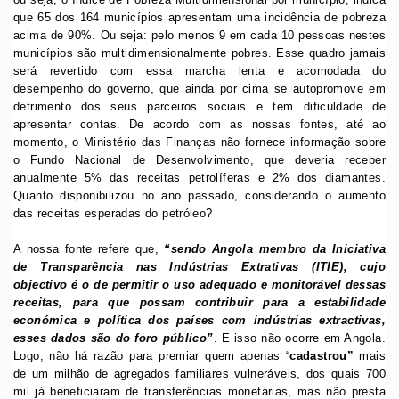
que 65 dos 164 municípios apresentam uma incidência de pobreza
acima de 90%. Ou seja: pelo menos 9 em cada 10 pessoas nestes
municípios são multidimensionalmente pobres. Esse quadro jamais
será revertido com essa marcha lenta e acomodada do
desempenho do governo, que ainda por cima se autopromove em
detrimento dos seus parceiros sociais e tem dificuldade de
apresentar contas. De acordo com as nossas fontes, até ao
momento, o Ministério das Finanças não fornece informação sobre
o Fundo Nacional de Desenvolvimento, que deveria receber
anualmente 5% das receitas petrolíferas e 2% dos diamantes.
Quanto disponibilizou no ano passado, considerando o aumento
das receitas esperadas do petróleo?
A nossa fonte refere que,
“sendo Angola membro da Iniciativa
de Transparência nas Indústrias Extrativas (ITIE), cujo
objectivo é o de permitir o uso adequado e monitorável dessas
receitas, para que possam contribuir para a estabilidade
económica e política dos países com indústrias extractivas,
esses dados são do foro público”
. E isso não ocorre em Angola.
Logo, não há razão para premiar quem apenas “
cadastrou”
mais
de um milhão de agregados familiares vulneráveis, dos quais 700
mil já beneficiaram de transferências monetárias, mas não presta