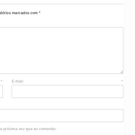
tórios marcados com
*
e
*
E-mail
*
 a próxima vez que eu comentar.